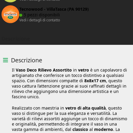
Tecnowood - VillaTasca (PA 90129)
5 pezzi disponibili
Vedi i dettagli di contatto
Descrizione
Descrizione
Il
Vaso Deco Rilievo Assortito
in
vetro
è un capolavoro di
artigianato che conferisce un tocco distintivo a qualsiasi
spazio. Con dimensioni compatte di
8x8x17 cm
, questo
vaso cattura l’attenzione grazie ai suoi raffinati dettagli in
rilievo che aggiungono una dimensione artistica e un
fascino unico.
Realizzato con maestria in
vetro di alta qualità
, questo
vaso si distingue per la sua eleganza e versatilità. La
varietà di rilievi assortiti aggiunge un tocco di dinamismo
e originalità, permettendo di integrare il vaso in una
vasta gamma di ambienti, dal
classico
al
moderno
. La