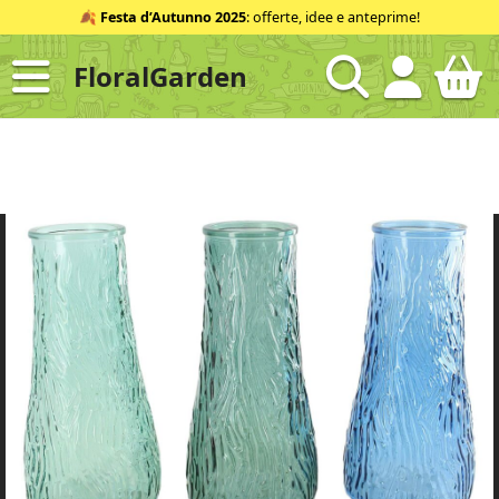
Salta
🍂
Festa d’Autunno 2025
: offerte, idee e anteprime!
al
contenuto
FloralGarden
ID