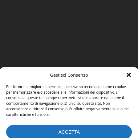
Gestisci Consenso
Per fornire le migliori esperienze, utilizziamo tecnologie come i cookie
per memorizzare e/o accedere alle informazioni del dispositivo. Il
consenso a queste tecnologie ci permetterà di elaborare dati come il
comportamento di navigazione o ID unici su questo sito. Non
acconsentire o ritirare il consenso può influire negativamente su alcune
caratteristiche e funzioni.
ACCETTA