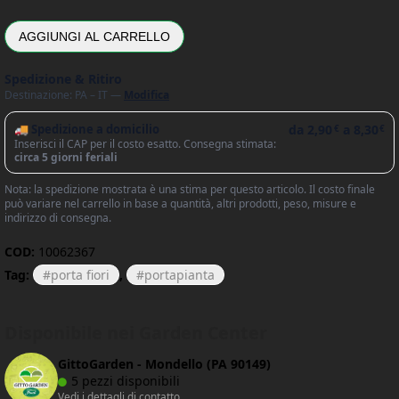
AGGIUNGI AL CARRELLO
Spedizione & Ritiro
Destinazione: PA – IT —
Modifica
🚚 Spedizione a domicilio
da
2,90
a
8,30
€
€
Inserisci il CAP per il costo esatto. Consegna stimata:
circa 5 giorni feriali
Nota: la spedizione mostrata è una stima per questo articolo. Il costo finale
può variare nel carrello in base a quantità, altri prodotti, peso, misure e
indirizzo di consegna.
COD:
10062367
Tag:
porta fiori
,
portapianta
Disponibile nei Garden Center
GittoGarden - Mondello (PA 90149)
5 pezzi disponibili
Vedi i dettagli di contatto