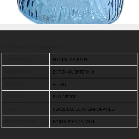
Informazioni aggiuntive
FORNITORE
FLORAL GARDEN
AMBIENTE
ESTERNO, INTERNO
MATERIALE
VETRO
COLORI
BLU, VERDE
STILI
CLASSICO, CONTEMPORANEO
OGGETTISTICA
PORTA PIANTE, VASI