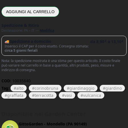
AGGIUNGI AL CARRELLO
Spedizione & Ritiro
Destinazione: PA – IT —
Modifica
🚚 Spedizione a domicilio
da
8,90
a
13,10
€
€
Inserisci il CAP per il costo esatto. Consegna stimata:
circa 5 giorni feriali
Nota: la spedizione mostrata è una stima per questo articolo. Il costo finale
può variare nel carrello in base a quantità, altri prodotti, peso, misure e
indirizzo di consegna.
COD:
10035640
Tag:
alto
,
corinobruna
,
giardinaggio
,
giardino
,
graffiata
,
terracotta
,
vasi
,
vulcanica
Disponibile nei Garden Center
GittoGarden - Mondello (PA 90149)