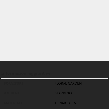
Informazioni aggiuntive
FORNITORE
FLORAL GARDEN
AMBIENTE
GIARDINO
MATERIALE
TERRACOTTA