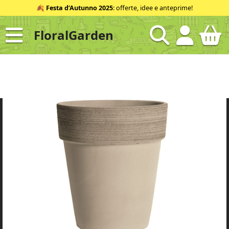
Salta
🍂
Festa d’Autunno 2025
: offerte, idee e anteprime!
al
contenuto
FloralGarden
ID