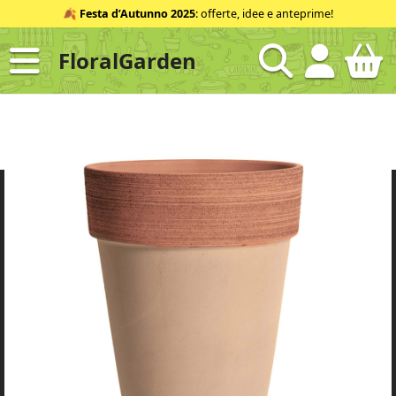
Salta
🍂
Festa d’Autunno 2025
: offerte, idee e anteprime!
al
contenuto
FloralGarden
ID