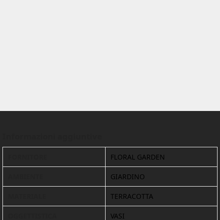
Informazioni aggiuntive
FORNITORE
FLORAL GARDEN
AMBIENTE
GIARDINO
MATERIALE
TERRACOTTA
OGGETTISTICA
VASI