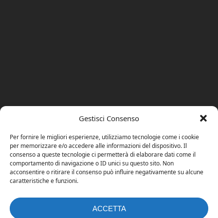
Gestisci Consenso
Per fornire le migliori esperienze, utilizziamo tecnologie come i cookie
per memorizzare e/o accedere alle informazioni del dispositivo. Il
consenso a queste tecnologie ci permetterà di elaborare dati come il
comportamento di navigazione o ID unici su questo sito. Non
acconsentire o ritirare il consenso può influire negativamente su alcune
caratteristiche e funzioni.
ACCETTA