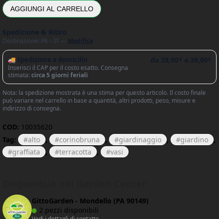
AGGIUNGI AL CARRELLO
Spedizione & Ritiro
Destinazione: PA – IT —
Modifica
🚚 Spedizione a domicilio
da
29,90
a
39,90
€
€
Inserisci il CAP per il costo esatto. Consegna
stimata:
circa 5 giorni feriali
Nota: la spedizione mostrata è una stima per questo articolo. Il costo finale
può variare nel carrello in base a quantità, altri prodotti, peso, misure e
indirizzo di consegna.
COD:
10035620
Tag:
alto
,
corinobruna
,
giardinaggio
,
giardino
,
graffiata
,
terracotta
,
vasi
Disponibile nei Garden Center
GittoGarden - Mondello (PA 90149)
2 pezzi disponibili
Vedi i dettagli di contatto