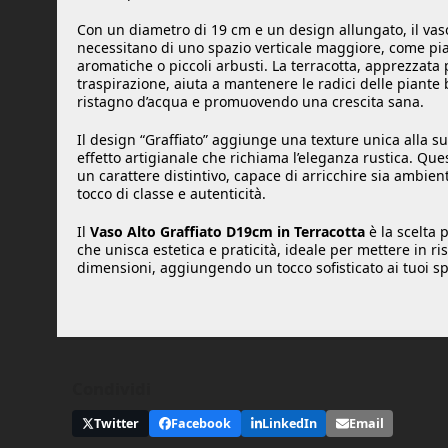
Con un diametro di 19 cm e un design allungato, il vas
necessitano di uno spazio verticale maggiore, come pia
aromatiche o piccoli arbusti. La terracotta, apprezzata 
traspirazione, aiuta a mantenere le radici delle piante 
ristagno d’acqua e promuovendo una crescita sana.
Il design “Graffiato” aggiunge una texture unica alla su
effetto artigianale che richiama l’eleganza rustica. Ques
un carattere distintivo, capace di arricchire sia ambien
tocco di classe e autenticità.
Il
Vaso Alto Graffiato D19cm in Terracotta
è la scelta 
che unisca estetica e praticità, ideale per mettere in ri
dimensioni, aggiungendo un tocco sofisticato ai tuoi sp
Condividi
Twitter
Facebook
LinkedIn
Email