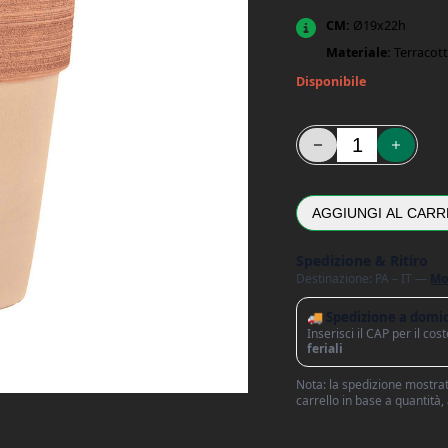
CM:
Ø19x22h
Materiale:
Terracot
Disponibile
Vaso Alto Graffiato D1
AGGIUNGI AL CARR
Spedizione & Ritiro
Destinazione: PA – IT —
Mo
🚚 Spedizione a domic
Inserisci il CAP per il co
feriali
Nota: la spedizione mostrata
carrello in base a quantità,