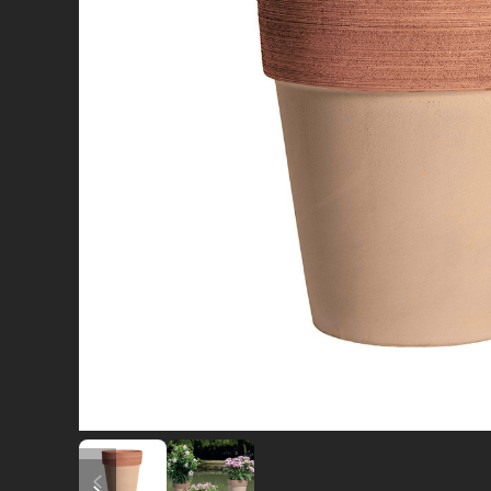
diapositiva precedente
diapositiva successiva