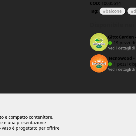
COD:
10035614
Tag:
balcone
,
d
Disponibile ne
GittoGarden 
19 pezzi di
Vedi i dettagli di
Tecnowood - 
1 pezzi dis
Vedi i dettagli di
to e compatto contenitore,
le e una presentazione
o vaso è progettato per offrire