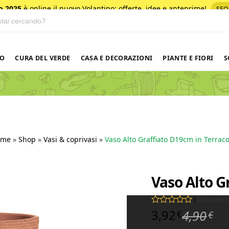
o 2025
è online il nuovo Volantino
: offerte, idee e anteprime!
SFO
 prodotti
NO
CURA DEL VERDE
CASA E DECORAZIONI
PIANTE E FIORI
S
ome
»
Shop
»
Vasi & coprivasi
»
Vaso Alto Graffiato D19cm in Terraco
Vaso Alto G
(
lascia per
Il 
Il 
3,92
4,90
Valutato
0
su 5
€
€