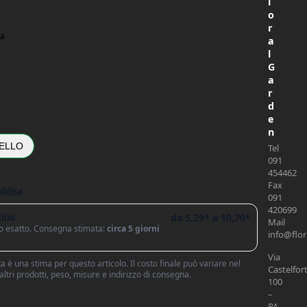
l
o
r
ta
a
l
G
a
r
9cm in Terracotta quantità
d
e
n
ELLO
Tel
091
454462
Fax
difica
091
420699
ilio
da
5,29
a
10,70
€
€
Mail
sto esatto. Consegna stimata:
circa 5 giorni
info@flor
Via
 è una stima per questo articolo. Il costo finale può variare nel
Castelfort
 altri prodotti, peso, misure e indirizzo di consegna.
100
–
PA