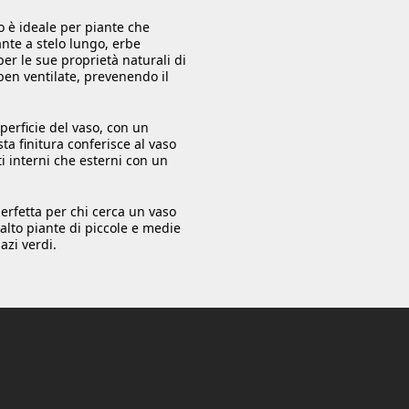
o è ideale per piante che
nte a stelo lungo, erbe
per le sue proprietà naturali di
ben ventilate, prevenendo il
perficie del vaso, con un
ta finitura conferisce al vaso
ti interni che esterni con un
perfetta per chi cerca un vaso
salto piante di piccole e medie
azi verdi.