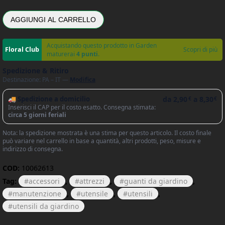
AGGIUNGI AL CARRELLO
Acquistando questo prodotto in Garden
Scopri di più
maturerai
4 punti
.
Spedizione & Ritiro
Destinazione: PA – IT —
Modifica
🚚 Spedizione a domicilio
da
2,90
a
8,30
€
€
Inserisci il CAP per il costo esatto. Consegna stimata:
circa 5 giorni feriali
Nota: la spedizione mostrata è una stima per questo articolo. Il costo finale
può variare nel carrello in base a quantità, altri prodotti, peso, misure e
indirizzo di consegna.
COD:
10062613
Tag:
accessori
,
attrezzi
,
guanti da giardino
,
manutenzione
,
utensile
,
utensili
,
utensili da giardino