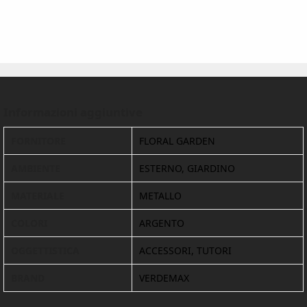
Informazioni aggiuntive
FORNITORE
FLORAL GARDEN
AMBIENTE
ESTERNO, GIARDINO
MATERIALE
METALLO
COLORI
ARGENTO
OGGETTISTICA
ACCESSORI, TUTORI
BRAND
VERDEMAX