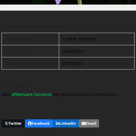
Informazioni aggiuntive
FORNITORE
FLORAL GARDEN
AMBIENTE
GIARDINO
PIANTE
CESPUGLI
Recensioni
Devi
effettuare l’accesso
per pubblicare una recensione.
Condividi
Twitter
Facebook
LinkedIn
Email