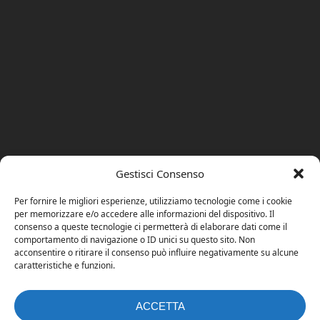
Gestisci Consenso
Per fornire le migliori esperienze, utilizziamo tecnologie come i cookie
per memorizzare e/o accedere alle informazioni del dispositivo. Il
consenso a queste tecnologie ci permetterà di elaborare dati come il
comportamento di navigazione o ID unici su questo sito. Non
acconsentire o ritirare il consenso può influire negativamente su alcune
caratteristiche e funzioni.
ACCETTA