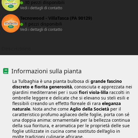
30 pezzi disponibili
Vedi i dettagli di contatto
Tecnowood - VillaTasca (PA 90129)
1 pezzi disponibili
Vedi i dettagli di contatto
Descrizione
Informazioni sulla pianta
La Tulbaghia è una pianta bulbosa di
grande fascino
discreto e fiorita generosità
, conosciuta e apprezzata nei
giardini mediterranei per i suoi
fiori viola-lilla
raccolti in
ombrelle leggere e delicate che si elevano su steli esili e
flessibili creando un effetto floreale di rara
eleganza
naturale
. Nota anche come
Aglio della Società
per il
caratteristico profumo agliaceo delle foglie, porta con sé
una doppia anima: ornamentale per la bellezza continua
della sua fioritura, e aromatica per le proprietà delle sue
foglie utilizzate in cucina come sostituto dell’aglio in
molte tradizioni culinarie africane.