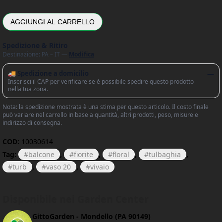
AGGIUNGI AL CARRELLO
Spedizione & Ritiro
Destinazione: PA – IT —
Modifica
🚚 Spedizione a domicilio
—
Inserisci il CAP per verificare se è possibile spedire questo prodotto
nella tua zona.
Nota: la spedizione mostrata è una stima per questo articolo. Il costo finale
può variare nel carrello in base a quantità, altri prodotti, peso, misure e
indirizzo di consegna.
COD:
10030614
Tag:
balcone
,
fiorite
,
floral
,
tulbaghia
,
turb
,
vaso 20
,
vivaio
Disponibile nei Garden Center
GittoGarden - Mondello (PA 90149)