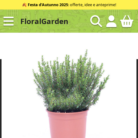
Salta
🍂
Festa d’Autunno 2025
: offerte, idee e anteprime!
al
contenuto
FloralGarden
ID