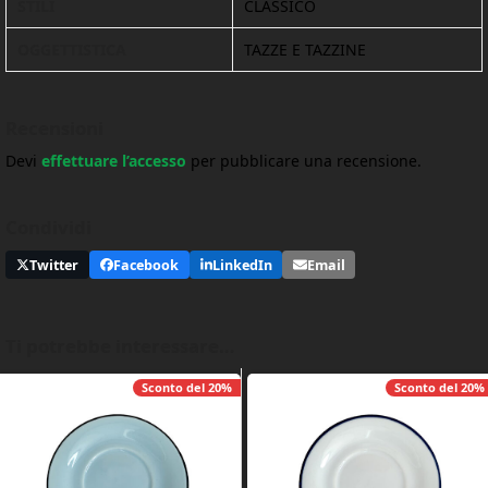
STILI
CLASSICO
OGGETTISTICA
TAZZE E TAZZINE
Recensioni
Devi
effettuare l’accesso
per pubblicare una recensione.
Condividi
Twitter
Facebook
LinkedIn
Email
Ti potrebbe interessare…
Sconto del
20%
Sconto del
20%