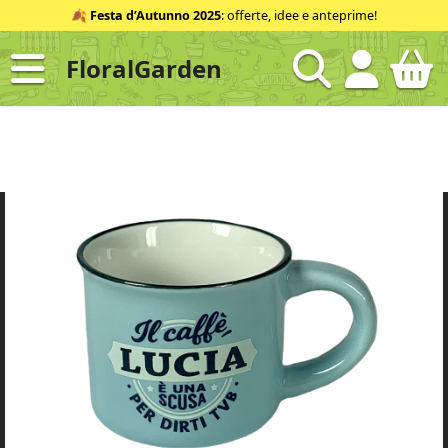
Salta
🍂
Festa d’Autunno 2025
: offerte, idee e anteprime!
al
contenuto
FloralGarden
ID