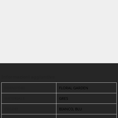
Informazioni aggiuntive
FORNITORE
FLORAL GARDEN
MATERIALE
GRES
COLORI
BIANCO, BLU