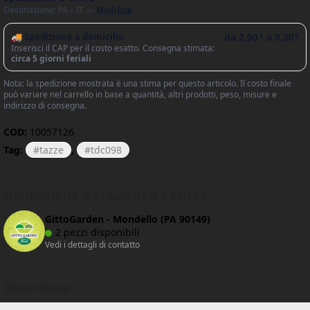
Destinazione: PA – IT —
Modifica
🚚 Spedizione a domicilio
da
2,90
a
8,30
€
€
Inserisci il CAP per il costo esatto. Consegna stimata:
circa 5 giorni feriali
Nota: la spedizione mostrata è una stima per questo articolo. Il costo finale
può variare nel carrello in base a quantità, altri prodotti, peso, misure e
indirizzo di consegna.
COD:
10057126
Tag:
tazze
,
tdc098
Disponibile nei Garden Center
GittoGarden - Mondello (PA 90149)
2 pezzi disponibili
Vedi i dettagli di contatto
Descrizione