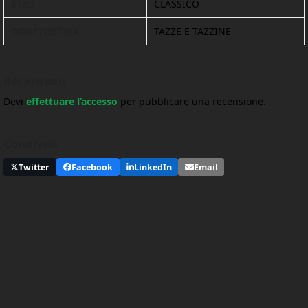
STILI
CLASSICO
OGGETTISTICA
TAZZE E TAZZINE
Recensioni
Devi
effettuare l’accesso
per pubblicare una recensione.
Condividi
Twitter
Facebook
LinkedIn
Email