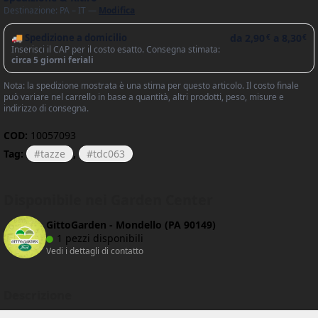
Destinazione: PA – IT —
Modifica
🚚 Spedizione a domicilio
da
2,90
a
8,30
€
€
Inserisci il CAP per il costo esatto. Consegna stimata:
circa 5 giorni feriali
Nota: la spedizione mostrata è una stima per questo articolo. Il costo finale
può variare nel carrello in base a quantità, altri prodotti, peso, misure e
indirizzo di consegna.
COD:
10057093
Tag:
tazze
,
tdc063
Disponibile nei Garden Center
GittoGarden - Mondello (PA 90149)
1 pezzi disponibili
Vedi i dettagli di contatto
Descrizione