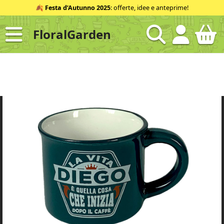
Salta
🍂
Festa d’Autunno 2025
: offerte, idee e anteprime!
al
contenuto
FloralGarden
ID