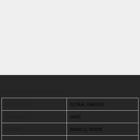
Informazioni aggiuntive
FORNITORE
FLORAL GARDEN
MATERIALE
GRES
COLORI
BIANCO, VERDE