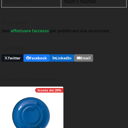
OGGETTISTICA
TAZZE E TAZZINE
Recensioni
Devi
effettuare l’accesso
per pubblicare una recensione.
Condividi
Twitter
Facebook
LinkedIn
Email
Ti potrebbe interessare…
Sconto del
20%