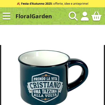
Salta
🍂
Festa d’Autunno 2025
: offerte, idee e anteprime!
al
contenuto
FloralGarden
ID