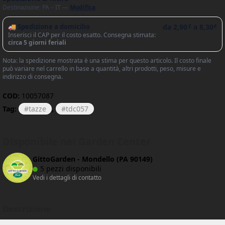
Destinazione: PA – IT —
Modifica
🚚 Spedizione a domicilio
da
2,90
a
8,30
€
€
Inserisci il CAP per il costo esatto. Consegna stimata:
circa 5 giorni feriali
Nota: la spedizione mostrata è una stima per questo articolo. Il costo finale
può variare nel carrello in base a quantità, altri prodotti, peso, misure e
indirizzo di consegna.
COD:
10057087
Tag:
tazze
,
tdc057
Disponibile nei Garden Center
GittoGarden - Mondello (PA 90149)
5 pezzi disponibili
Vedi i dettagli di contatto
Descrizione