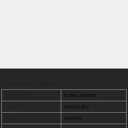
Informazioni aggiuntive
FORNITORE
FLORAL GARDEN
COLORI
BIANCO, BLU
STILI
CLASSICO