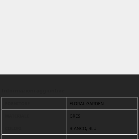
Informazioni aggiuntive
FORNITORE
FLORAL GARDEN
MATERIALE
GRES
COLORI
BIANCO, BLU