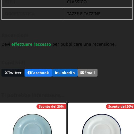
STILI
CLASSICO
OGGETTISTICA
TAZZE E TAZZINE
Recensioni
Devi
effettuare l’accesso
per pubblicare una recensione.
Condividi
Twitter
Facebook
LinkedIn
Email
Ti potrebbe interessare…
Sconto del
20%
Sconto del
20%