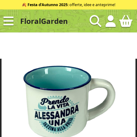
Salta
🍂
Festa d’Autunno 2025
: offerte, idee e anteprime!
al
contenuto
FloralGarden
ID