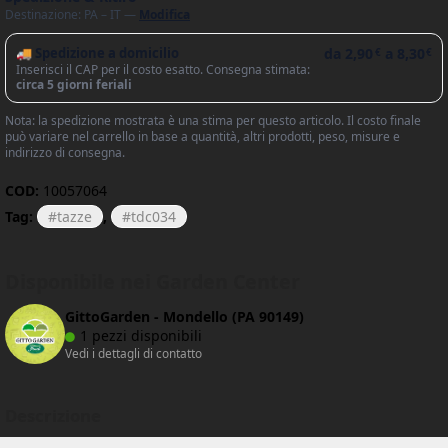
Destinazione: PA – IT —
Modifica
🚚 Spedizione a domicilio
da
2,90
a
8,30
€
€
Inserisci il CAP per il costo esatto. Consegna stimata:
circa 5 giorni feriali
Nota: la spedizione mostrata è una stima per questo articolo. Il costo finale
può variare nel carrello in base a quantità, altri prodotti, peso, misure e
indirizzo di consegna.
COD:
10057064
Tag:
tazze
,
tdc034
Disponibile nei Garden Center
GittoGarden - Mondello (PA 90149)
1 pezzi disponibili
Vedi i dettagli di contatto
Descrizione