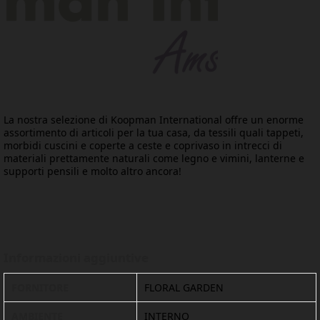
La nostra selezione di Koopman International offre un enorme
assortimento di articoli per la tua casa, da tessili quali tappeti,
morbidi cuscini e coperte a ceste e coprivaso in intrecci di
materiali prettamente naturali come legno e vimini, lanterne e
supporti pensili e molto altro ancora!
Informazioni aggiuntive
FORNITORE
FLORAL GARDEN
AMBIENTE
INTERNO