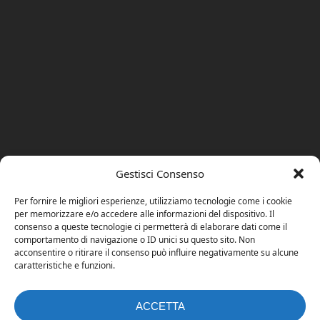
Gestisci Consenso
Per fornire le migliori esperienze, utilizziamo tecnologie come i cookie
per memorizzare e/o accedere alle informazioni del dispositivo. Il
consenso a queste tecnologie ci permetterà di elaborare dati come il
comportamento di navigazione o ID unici su questo sito. Non
acconsentire o ritirare il consenso può influire negativamente su alcune
caratteristiche e funzioni.
ACCETTA