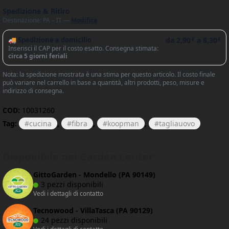
Spedizione & Ritiro
Destinazione: PA – IT —
Modifica
🚚 Spedizione a domicilio
da
2,90
a
8,30
€
€
Inserisci il CAP per il costo esatto. Consegna stimata:
circa 5 giorni feriali
Nota: la spedizione mostrata è una stima per questo articolo. Il costo finale
può variare nel carrello in base a quantità, altri prodotti, peso, misure e
indirizzo di consegna.
COD:
10031260
Tag:
cucina
,
fibra
,
koopman
,
tagliauovo
Disponibile nei Garden Center
GittoGarden - Mondello (PA 90149)
3 pezzi disponibili
Vedi i dettagli di contatto
Tecnowood - VillaTasca (PA 90129)
24 pezzi disponibili
Vedi i dettagli di contatto