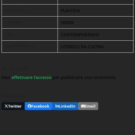
MATERIALE
PLASTICA
COLORI
VERDE
STILI
CONTEMPORANEO
OGGETTISTICA
UTENSILI DA CUCINA
Recensioni
Devi
effettuare l’accesso
per pubblicare una recensione.
Condividi
Twitter
Facebook
LinkedIn
Email