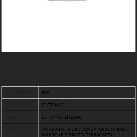
Informazioni aggiuntive
DIMENSIONI
N/A
OGGETTISTICA
SOTTOVASI
AMBIENTE
ESTERNO, INTERNO
COLORI
ANTRACITE SCURO, AVANA, GRIGIO PERLA,
MARRONE BRUNITO, TERRACOTTA