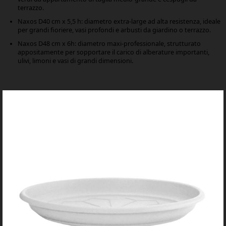
terrazzo.
Naxos D40 cm x 5,5 h: diametro extra-large ad alta resistenza, ideale
per grandi fioriere, vasi profondi e arbusti da giardino o terrazzo.
Naxos D48 cm x 6h: diametro maxi-professionale, strutturato
appositamente per sopportare il carico di alberature importanti,
ulivi, limoni e vasi di grandi dimensioni.