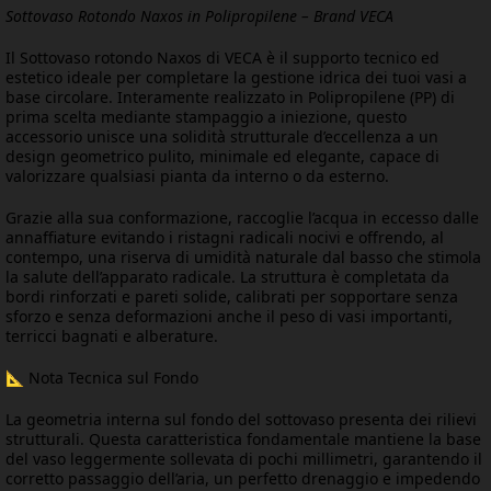
Sottovaso Rotondo Naxos in Polipropilene – Brand VECA
Il Sottovaso rotondo Naxos di VECA è il supporto tecnico ed
estetico ideale per completare la gestione idrica dei tuoi vasi a
base circolare. Interamente realizzato in Polipropilene (PP) di
prima scelta mediante stampaggio a iniezione, questo
accessorio unisce una solidità strutturale d’eccellenza a un
design geometrico pulito, minimale ed elegante, capace di
valorizzare qualsiasi pianta da interno o da esterno.
Grazie alla sua conformazione, raccoglie l’acqua in eccesso dalle
annaffiature evitando i ristagni radicali nocivi e offrendo, al
contempo, una riserva di umidità naturale dal basso che stimola
la salute dell’apparato radicale. La struttura è completata da
bordi rinforzati e pareti solide, calibrati per sopportare senza
sforzo e senza deformazioni anche il peso di vasi importanti,
terricci bagnati e alberature.
📐 Nota Tecnica sul Fondo
La geometria interna sul fondo del sottovaso presenta dei rilievi
strutturali. Questa caratteristica fondamentale mantiene la base
del vaso leggermente sollevata di pochi millimetri, garantendo il
corretto passaggio dell’aria, un perfetto drenaggio e impedendo