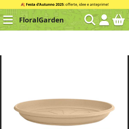
Salta
🍂
Festa d’Autunno 2025
: offerte, idee e anteprime!
al
contenuto
FloralGarden
ID