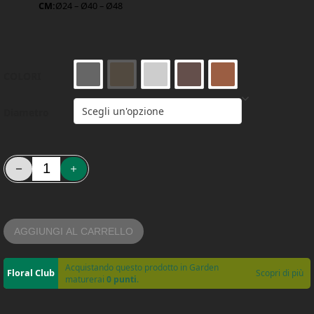
CM:
Ø24 – Ø40 – Ø48
COLORI
Diametro
Sottovaso rotondo Naxos in PP - Floralgarden quantità
AGGIUNGI AL CARRELLO
Acquistando questo prodotto in Garden
Scopri di più
maturerai
0 punti
.