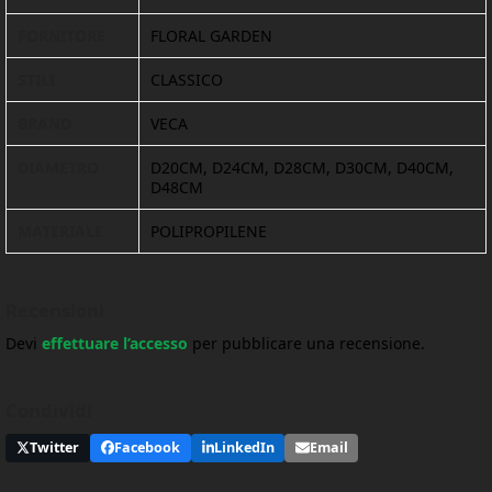
FORNITORE
FLORAL GARDEN
STILI
CLASSICO
BRAND
VECA
DIAMETRO
D20CM, D24CM, D28CM, D30CM, D40CM,
D48CM
MATERIALE
POLIPROPILENE
Recensioni
Devi
effettuare l’accesso
per pubblicare una recensione.
Condividi
Twitter
Facebook
LinkedIn
Email