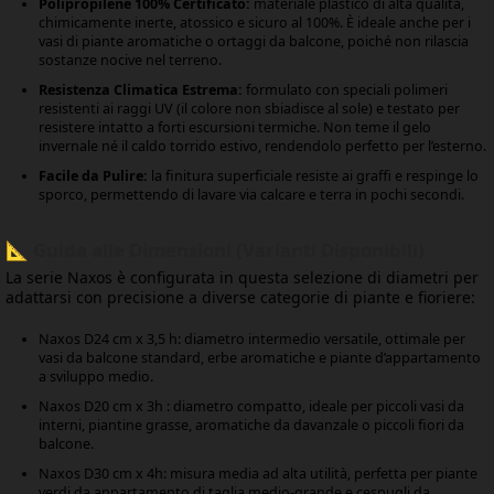
Polipropilene 100% Certificato:
materiale plastico di alta qualità,
chimicamente inerte, atossico e sicuro al 100%. È ideale anche per i
vasi di piante aromatiche o ortaggi da balcone, poiché non rilascia
sostanze nocive nel terreno.
Resistenza Climatica Estrema:
formulato con speciali polimeri
resistenti ai raggi UV (il colore non sbiadisce al sole) e testato per
resistere intatto a forti escursioni termiche. Non teme il gelo
invernale né il caldo torrido estivo, rendendolo perfetto per l’esterno.
Facile da Pulire:
la finitura superficiale resiste ai graffi e respinge lo
sporco, permettendo di lavare via calcare e terra in pochi secondi.
📐 Guida alle Dimensioni (Varianti Disponibili)
La serie Naxos è configurata in questa selezione di diametri per
adattarsi con precisione a diverse categorie di piante e fioriere:
Naxos D24 cm x 3,5 h: diametro intermedio versatile, ottimale per
vasi da balcone standard, erbe aromatiche e piante d’appartamento
a sviluppo medio.
Naxos D20 cm x 3h : diametro compatto, ideale per piccoli vasi da
interni, piantine grasse, aromatiche da davanzale o piccoli fiori da
balcone.
Naxos D30 cm x 4h: misura media ad alta utilità, perfetta per piante
verdi da appartamento di taglia medio-grande e cespugli da