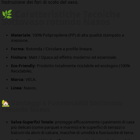
l’ostruzione dei fori di scolo del vaso.
🌿 Caratteristiche Tecniche
Sottovaso rotondo Naxos
Materiale:
100% Polipropilene (PP) di alta qualità stampato a
iniezione.
Forma:
Rotonda / Circolare a profilo lineare.
Finitura:
Matt / Opaca ad effetto moderno ed essenziale.
Eco-Friendly:
Prodotto totalmente riciclabile ed ecologico (100%
Reciclabile).
Marca:
VECA.
Linea:
Naxos.
🏡 Vantaggi e Funzionalità Sottovaso
rotondo Naxos
Salva-Superfici Totale:
protegge efficacemente i pavimenti di casa
più delicati (come parquet e marmo) e le superfici di terrazzi o
balconi da aloni di calcare, macchie di umidità e fuoriuscite di terra.