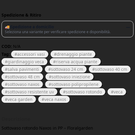
Spedizione & Ritiro
🚚 Spedizione a domicilio
—
Seleziona una variante per verificare spedizione e disponibilità.
COD:
N/A
Tag:
accessori vasi
,
drenaggio piante
,
giardinaggio veca
,
riserva acqua piante
,
salva pavimenti
,
sottovaso 24 cm
,
sottovaso 40 cm
,
sottovaso 48 cm
,
sottovaso iniezione
,
sottovaso naxos
,
sottovaso polipropilene
,
sottovaso resistente uv
,
sottovaso rotondo
,
veca
,
veca garden
,
veca naxos
Descrizione
Sottovaso rotondo Naxos in PP – Floralgarden