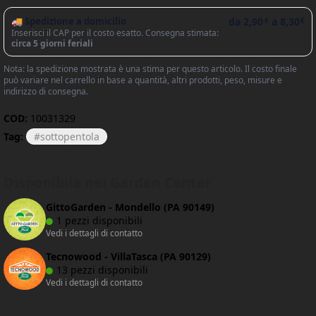
🚚 Spedizione a domicilio
da
2,90
a
8,30
€
€
Inserisci il CAP per il costo esatto. Consegna stimata:
circa 5 giorni feriali
Nota: la spedizione mostrata è una stima per questo articolo. Il costo finale
può variare nel carrello in base a quantità, altri prodotti, peso, misure e
indirizzo di consegna.
COD:
10031329
Tag:
sottopentola
Disponibile nei Garden Center
GittoGarden - Mondello (PA 90149)
1 pezzi disponibili
Vedi i dettagli di contatto
Tecnowood - VillaTasca (PA 90129)
13 pezzi disponibili
Vedi i dettagli di contatto