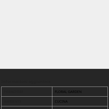
Informazioni aggiuntive
FORNITORE
FLORAL GARDEN
AMBIENTE
CUCINA