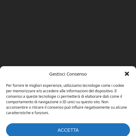
Gestisci Consenso
Per fornire le migliori esperienze, utilizziamo tecnologie come i cookie
per memorizzare e/o accedere alle informazioni del dispositivo. Il
consenso a queste tecnologie ci permetterà di elaborare dati come il
comportamento di navigazione o ID unici su questo sito. Non
acconsentire o ritirare il consenso può influire negativamente su alcune
caratteristiche e funzioni.
ACCETTA