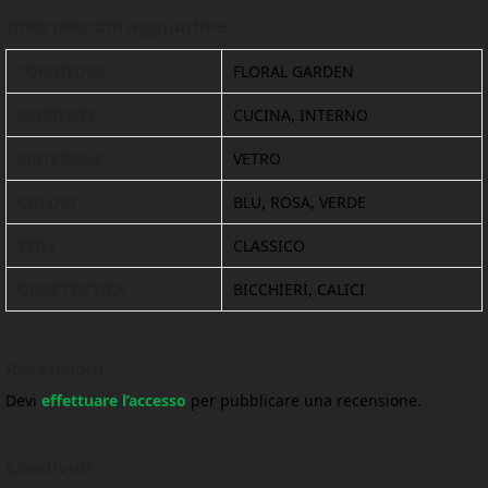
Informazioni aggiuntive
FORNITORE
FLORAL GARDEN
AMBIENTE
CUCINA, INTERNO
MATERIALE
VETRO
COLORI
BLU, ROSA, VERDE
STILI
CLASSICO
OGGETTISTICA
BICCHIERI, CALICI
Recensioni
Devi
effettuare l’accesso
per pubblicare una recensione.
Condividi