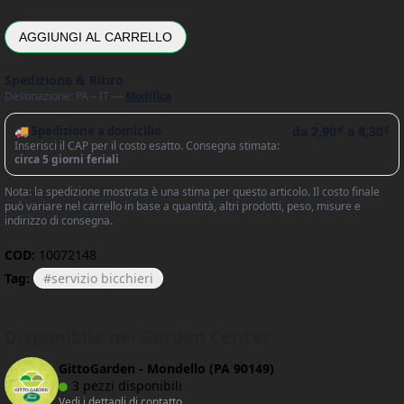
AGGIUNGI AL CARRELLO
Spedizione & Ritiro
Destinazione: PA – IT —
Modifica
🚚 Spedizione a domicilio
da
2,90
a
8,30
€
€
Inserisci il CAP per il costo esatto. Consegna stimata:
circa 5 giorni feriali
Nota: la spedizione mostrata è una stima per questo articolo. Il costo finale
può variare nel carrello in base a quantità, altri prodotti, peso, misure e
indirizzo di consegna.
COD:
10072148
Tag:
servizio bicchieri
Disponibile nei Garden Center
GittoGarden - Mondello (PA 90149)
3 pezzi disponibili
Vedi i dettagli di contatto