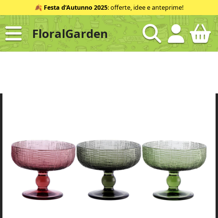
Salta
🍂
Festa d’Autunno 2025
: offerte, idee e anteprime!
al
contenuto
FloralGarden
ID