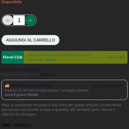
Disponibile
Semi di Zucchino Alberello di Sarzana - Franchi sementi quantità
AGGIUNGI AL CARRELLO
Acquistando questo prodotto in Garden
Scopri di più
maturerai
1 punti
.
Spedizione & Ritiro
Destinazione: PA – IT —
Modifica
🚚 Spedizione a domicilio
da
2,90
a
8,30
€
€
Inserisci il CAP per il costo esatto. Consegna stimata:
circa 5 giorni feriali
Nota: la spedizione mostrata è una stima per questo articolo. Il costo finale
può variare nel carrello in base a quantità, altri prodotti, peso, misure e
indirizzo di consegna.
COD:
10056622