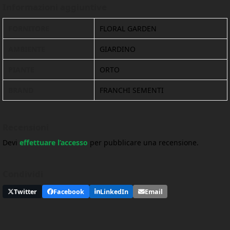
Informazioni aggiuntive
FORNITORE
FLORAL GARDEN
AMBIENTE
GIARDINO
PIANTE
ORTO
BRAND
FRANCHI SEMENTI
Recensioni
Devi
effettuare l’accesso
per pubblicare una recensione.
Condividi
Twitter
Facebook
LinkedIn
Email