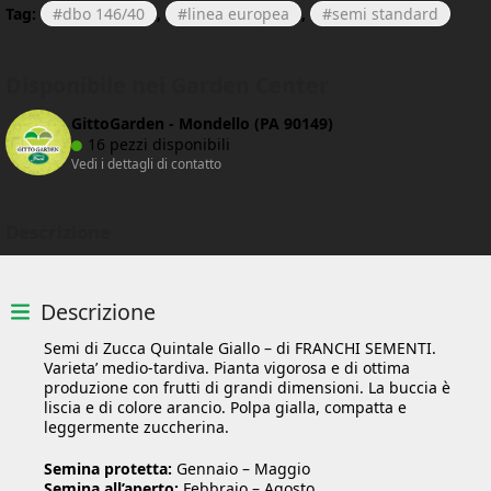
Tag:
dbo 146/40
,
linea europea
,
semi standard
Disponibile nei Garden Center
GittoGarden - Mondello (PA 90149)
16 pezzi disponibili
Vedi i dettagli di contatto
Descrizione
Descrizione
Semi di Zucca Quintale Giallo – di FRANCHI SEMENTI.
Varieta’ medio-tardiva. Pianta vigorosa e di ottima
produzione con frutti di grandi dimensioni. La buccia è
liscia e di colore arancio. Polpa gialla, compatta e
leggermente zuccherina.
Semina protetta:
Gennaio – Maggio
Semina all’aperto:
Febbraio – Agosto