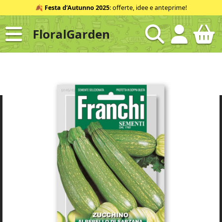
Salta
🍂
Festa d’Autunno 2025
: offerte, idee e anteprime!
al
contenuto
FloralGarden
ID