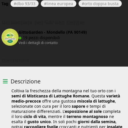
Tag:
dbo 93/33
,
linea europea
,
orto doppia busta
Disponibile nei Garden Center
GittoGarden - Mondello (PA 90149)
19 pezzi disponibili
Vedi i dettagli di contatto
Descrizione
Descrizione
Coltiva la freschezza della montagna nel tuo orto con i
semi di Misticanza di Lattughe Romane
. Questa
varietà
medio-precoce
offre una gustosa
miscela di lattughe
,
selezionate con cura per il loro
sapore
e tempi di
maturazione differenziati. L’
esposizione al sole
completa
il loro
ciclo di vita
, mentre il
terreno montagnoso
ne
esalta il
gusto unico
. In soli pochi
giorni dalla semina
,
potrai
raccogliere foglie
croccanti e nutrienti per
insalate