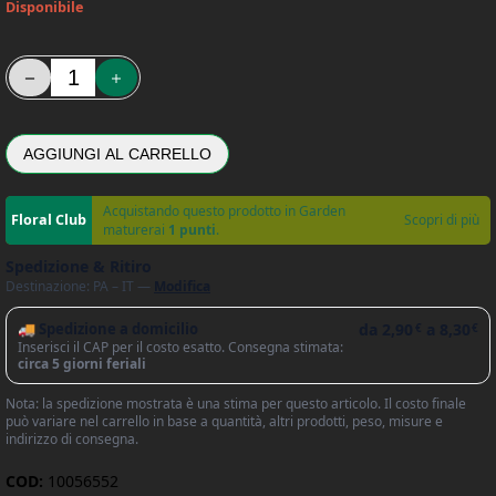
Disponibile
Semi di Misticanza di Lattughe Romane - Franchi sementi quantit
AGGIUNGI AL CARRELLO
Acquistando questo prodotto in Garden
Scopri di più
maturerai
1 punti
.
Spedizione & Ritiro
Destinazione: PA – IT —
Modifica
🚚 Spedizione a domicilio
da
2,90
a
8,30
€
€
Inserisci il CAP per il costo esatto. Consegna stimata:
circa 5 giorni feriali
Nota: la spedizione mostrata è una stima per questo articolo. Il costo finale
può variare nel carrello in base a quantità, altri prodotti, peso, misure e
indirizzo di consegna.
COD:
10056552