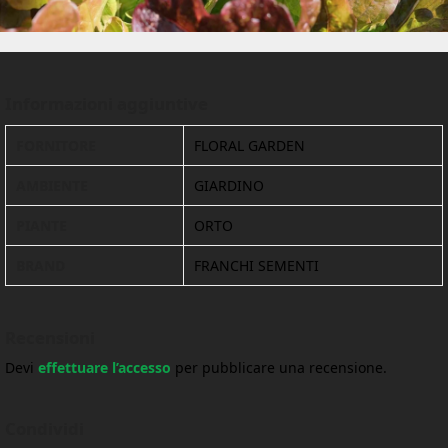
Informazioni aggiuntive
FORNITORE
FLORAL GARDEN
AMBIENTE
GIARDINO
PIANTE
ORTO
BRAND
FRANCHI SEMENTI
Recensioni
Devi
effettuare l’accesso
per pubblicare una recensione.
Condividi