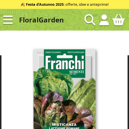
Salta
🍂
Festa d’Autunno 2025
: offerte, idee e anteprime!
al
contenuto
FloralGarden
ID