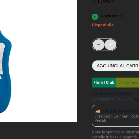
11,90
Formato:
1L
Disponibile
Prontouso Insetticida 
AGGIUNGI AL CARR
Acquistand
Spedizione & Ritiro
Destinazione: PA – IT —
Mo
🚚 Spedizione a domic
Inserisci il CAP per il co
feriali
Nota: la spedizione mostrata
carrello in base a quantità,