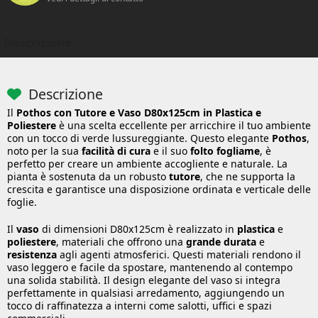
Descrizione
Descrizione
Il
Pothos con Tutore e Vaso D80x125cm in Plastica e
Poliestere
è una scelta eccellente per arricchire il tuo ambiente
con un tocco di verde lussureggiante. Questo elegante
Pothos
,
noto per la sua
facilità di cura
e il suo
folto fogliame
, è
perfetto per creare un ambiente accogliente e naturale. La
pianta è sostenuta da un robusto
tutore
, che ne supporta la
crescita e garantisce una disposizione ordinata e verticale delle
foglie.
Il
vaso
di dimensioni D80x125cm è realizzato in
plastica
e
poliestere
, materiali che offrono una
grande durata
e
resistenza
agli agenti atmosferici. Questi materiali rendono il
vaso leggero e facile da spostare, mantenendo al contempo
una solida stabilità. Il design elegante del vaso si integra
perfettamente in qualsiasi arredamento, aggiungendo un
tocco di raffinatezza a interni come salotti, uffici e spazi