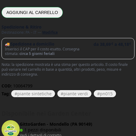
AGGIUNGI AL CARRELLO
Spedizione & Ritiro
Destinazione: PA – IT —
Modifica
🚚 Spedizione a domicilio
da
38,69
a
48,18
€
€
Inserisci il CAP per il costo esatto. Consegna
stimata:
circa 5 giorni feriali
Nota: la spedizione mostrata è una stima per questo articolo. Il costo finale
può variare nel carrello in base a quantità, altri prodotti, peso, misure e
indirizzo di consegna.
COD:
10064799
Tag:
piante sintetiche
,
piante verdi
,
pn015
Disponibile nei Garden Center
GittoGarden - Mondello (PA 90149)
1 pezzi disponibili
Vedi i dettagli di contatto