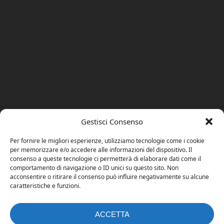
Gestisci Consenso
Per fornire le migliori esperienze, utilizziamo tecnologie come i cookie
per memorizzare e/o accedere alle informazioni del dispositivo. Il
consenso a queste tecnologie ci permetterà di elaborare dati come il
comportamento di navigazione o ID unici su questo sito. Non
acconsentire o ritirare il consenso può influire negativamente su alcune
caratteristiche e funzioni.
ACCETTA