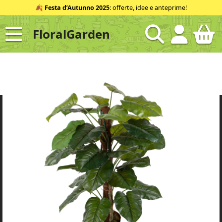
Salta
🍂
Festa d’Autunno 2025
: offerte, idee e anteprime!
al
contenuto
FloralGarden
ID