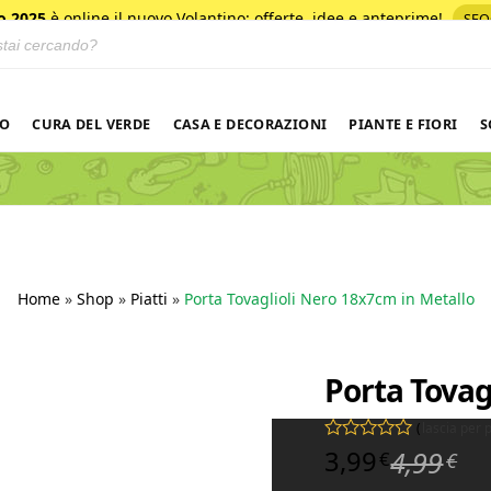
o 2025
è online il nuovo Volantino
: offerte, idee e anteprime!
SFO
 prodotti
NO
CURA DEL VERDE
CASA E DECORAZIONI
PIANTE E FIORI
S
Home
»
Shop
»
Piatti
»
Porta Tovaglioli Nero 18x7cm in Metallo
Porta Tovag
(
lascia per
Il 
Il 
3,99
4,99
Valutato
0
su 5
€
€