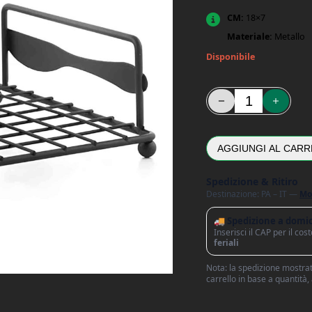
CM:
18×7
Materiale:
Metallo
Disponibile
Porta Tovaglioli Nero 
AGGIUNGI AL CARR
Spedizione & Ritiro
Destinazione: PA – IT —
Mo
🚚 Spedizione a domic
Inserisci il CAP per il co
feriali
Nota: la spedizione mostrata
carrello in base a quantità,