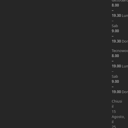
GittoGar
8.00
–
19.30
Lu
–
Sab
9.00
–
19.30
Do
Tecnowo
8.00
–
19.00
Lu
–
Sab
9.00
–
19.00
Do
Chiusi
il
15
Agosto,
il
25