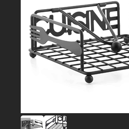
diapositiva precedente
diapositiva successiva