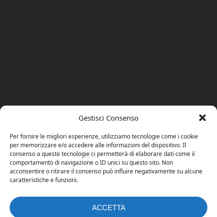
Gestisci Consenso
Per fornire le migliori esperienze, utilizziamo tecnologie come i cookie
per memorizzare e/o accedere alle informazioni del dispositivo. Il
consenso a queste tecnologie ci permetterà di elaborare dati come il
comportamento di navigazione o ID unici su questo sito. Non
acconsentire o ritirare il consenso può influire negativamente su alcune
caratteristiche e funzioni.
ACCETTA