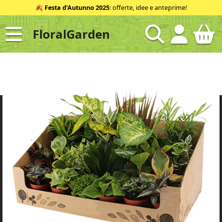
Salta
🍂
Festa d’Autunno 2025
: offerte, idee e anteprime!
al
contenuto
FloralGarden
ID