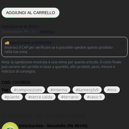
AGGIUNGI AL CARRELLO
Spedizione & Ritiro
Destinazione: PA – IT —
Modifica
🚚 Spedizione a domicilio
—
Inserisci il CAP per verificare se è possibile spedire questo prodotto
nella tua zona.
Nota: la spedizione mostrata è una stima per questo articolo. Il costo finale
può variare nel carrello in base a quantità, altri prodotti, peso, misure e
indirizzo di consegna.
COD:
10038050
Tag:
composizioni
,
interno
,
kamerplv9
,
mix
,
piante
,
serra calda
,
terrario
,
vaso 9
Disponibile nei Garden Center
GittoGarden - Mondello (PA 90149)