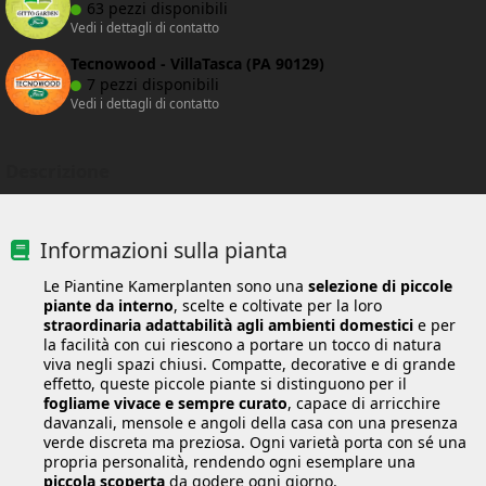
63 pezzi disponibili
Vedi i dettagli di contatto
Tecnowood - VillaTasca (PA 90129)
7 pezzi disponibili
Vedi i dettagli di contatto
Descrizione
Informazioni sulla pianta
Le Piantine Kamerplanten sono una
selezione di piccole
piante da interno
, scelte e coltivate per la loro
straordinaria adattabilità agli ambienti domestici
e per
la facilità con cui riescono a portare un tocco di natura
viva negli spazi chiusi. Compatte, decorative e di grande
effetto, queste piccole piante si distinguono per il
fogliame vivace e sempre curato
, capace di arricchire
davanzali, mensole e angoli della casa con una presenza
verde discreta ma preziosa. Ogni varietà porta con sé una
propria personalità, rendendo ogni esemplare una
piccola scoperta
da godere ogni giorno.