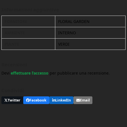
Informazioni aggiuntive
FORNITORE
FLORAL GARDEN
AMBIENTE
INTERNO
PIANTE
VERDI
Recensioni
Devi
effettuare l’accesso
per pubblicare una recensione.
Condividi
Twitter
Facebook
LinkedIn
Email