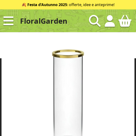
Salta
🍂
Festa d’Autunno 2025
: offerte, idee e anteprime!
al
contenuto
FloralGarden
ID