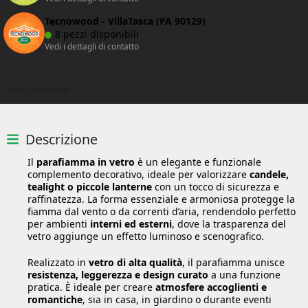
Tecnowood - VillaTasca (PA 90129)
8 pezzi disponibili
Vedi i dettagli di contatto
Descrizione
Descrizione
Il
parafiamma in vetro
è un elegante e funzionale
complemento decorativo, ideale per valorizzare
candele,
tealight o piccole lanterne
con un tocco di sicurezza e
raffinatezza. La forma essenziale e armoniosa protegge la
fiamma dal vento o da correnti d’aria, rendendolo perfetto
per ambienti
interni ed esterni
, dove la trasparenza del
vetro aggiunge un effetto luminoso e scenografico.
Realizzato in
vetro di alta qualità
, il parafiamma unisce
resistenza, leggerezza e design curato
a una funzione
pratica. È ideale per creare
atmosfere accoglienti e
romantiche
, sia in casa, in giardino o durante eventi