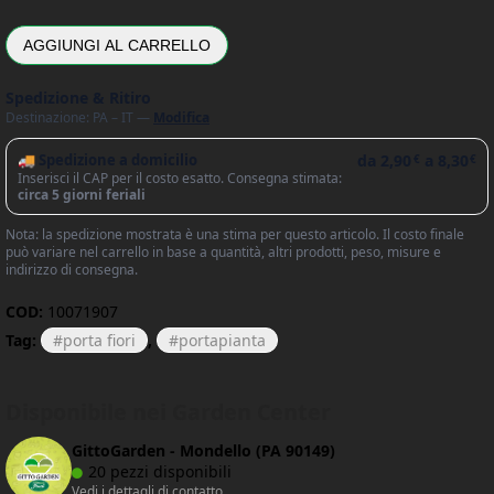
AGGIUNGI AL CARRELLO
Spedizione & Ritiro
Destinazione: PA – IT —
Modifica
🚚 Spedizione a domicilio
da
2,90
a
8,30
€
€
Inserisci il CAP per il costo esatto. Consegna stimata:
circa 5 giorni feriali
Nota: la spedizione mostrata è una stima per questo articolo. Il costo finale
può variare nel carrello in base a quantità, altri prodotti, peso, misure e
indirizzo di consegna.
COD:
10071907
Tag:
porta fiori
,
portapianta
Disponibile nei Garden Center
GittoGarden - Mondello (PA 90149)
20 pezzi disponibili
Vedi i dettagli di contatto