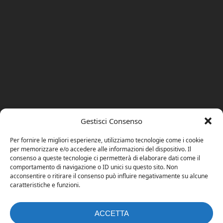
Gestisci Consenso
Per fornire le migliori esperienze, utilizziamo tecnologie come i cookie
per memorizzare e/o accedere alle informazioni del dispositivo. Il
consenso a queste tecnologie ci permetterà di elaborare dati come il
comportamento di navigazione o ID unici su questo sito. Non
acconsentire o ritirare il consenso può influire negativamente su alcune
caratteristiche e funzioni.
ACCETTA