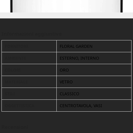
Informazioni aggiuntive
FORNITORE
FLORAL GARDEN
AMBIENTE
ESTERNO, INTERNO
COLORI
ORO
MATERIALE
VETRO
STILI
CLASSICO
OGGETTISTICA
CENTROTAVOLA, VASI
Recensioni