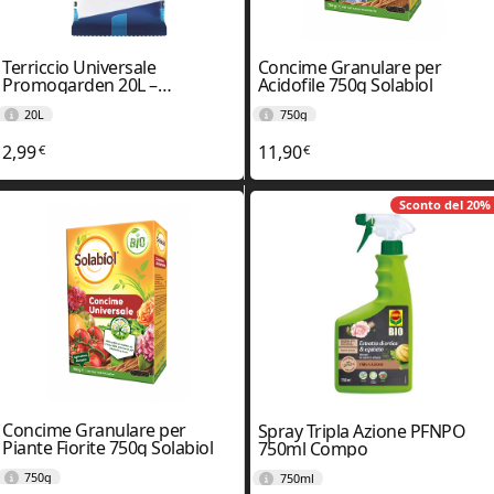
Terriccio Universale
Concime Granulare per
Promogarden 20L –
Acidofile 750g Solabiol
Vigorplant
20L
750g
2,99
11,90
€
€
Sconto del
20%
Concime Granulare per
Spray Tripla Azione PFNPO
Piante Fiorite 750g Solabiol
750ml Compo
750g
750ml