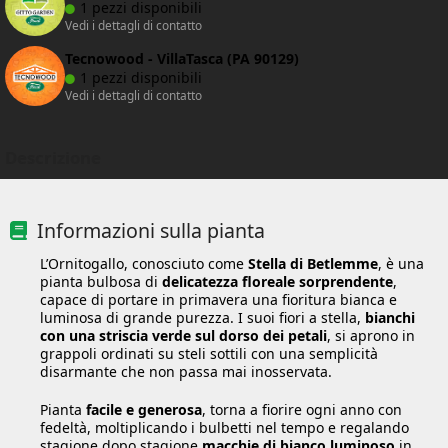
1 pezzi disponibili
Vedi i dettagli di contatto
Tecnowood - VillaTasca (PA 90129)
1 pezzi disponibili
Vedi i dettagli di contatto
Descrizione
Informazioni sulla pianta
L’Ornitogallo, conosciuto come
Stella di Betlemme
, è una
pianta bulbosa di
delicatezza floreale sorprendente
,
capace di portare in primavera una fioritura bianca e
luminosa di grande purezza. I suoi fiori a stella,
bianchi
con una striscia verde sul dorso dei petali
, si aprono in
grappoli ordinati su steli sottili con una semplicità
disarmante che non passa mai inosservata.
Pianta
facile e generosa
, torna a fiorire ogni anno con
fedeltà, moltiplicando i bulbetti nel tempo e regalando
stagione dopo stagione
macchie di bianco luminoso
in