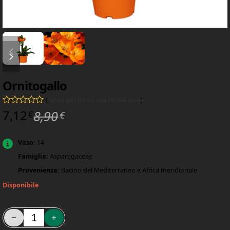
diapositiva precedente
diapositiva successiva
Ornitogallo
(
lascia per primo una recensione
)
Il prezzo originale era: 8,90€.
Il prezzo attuale è: 7,12€.
7,12
8,90
Valutato
0
su 5
€
€
Vaso:
14
Famiglia:
Asparagaceae
Provenienza:
Bacino del Mediterraneo e Africa meridionale
Disponibile
Ornitogallo quantità