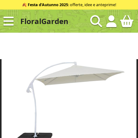
Salta
🍂
Festa d’Autunno 2025
: offerte, idee e anteprime!
al
contenuto
FloralGarden
ID