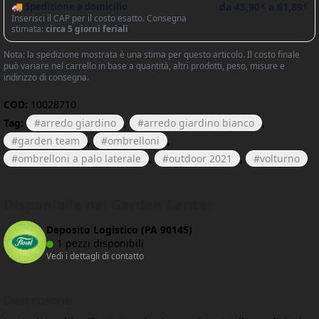
🚚 Spedizione a domicilio
da
45,90
a
61,89
€
€
Inserisci il CAP per il costo esatto. Consegna
stimata:
circa 5 giorni feriali
Nota: la spedizione mostrata è una stima per questo articolo. Il costo finale
può variare nel carrello in base a quantità, altri prodotti, peso, misure e
indirizzo di consegna.
COD:
10028710
Tag:
arredo giardino
,
arredo giardino bianco
,
garden team
,
ombrelloni
,
ombrelloni a palo laterale
,
outdoor 2021
,
volturno
Disponibile nei Garden Center
Deposito Logistico (PA 90145)
1 pezzi disponibili
Vedi i dettagli di contatto
Descrizione