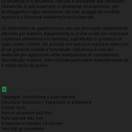
La struttura è in alluminio, robusto e resistente alle condizioni
climatiche. Il telo superiore, è altamente idrorepellenti, per
proteggerlo in ogni condizione: da sole, pioggia ed umidità.
Apertura e Chiusura mediante braccio laterale
Gli ombrelloni da giardino sono uno dei principali complementi
d’arredo per esterno. Rappresenta la prima scelta per realizzare
coperture all’esterno o in terrazza, soprattutto in presenza di
spazi molto ristretti. Un articolo che non può mancare nello stile
di un giardino vivibile e funzionale. L’alluminio è uno dei
materiali più apprezzati nella realizzazione di complementi
d’arredo per esterno. Non richiede particolare manutenzione ed
è molto facile da pulire.
Dettagli ulteriori
Tipologia: Ombrellone a palo laterale
Struttura: Alluminio + Copertura in poliestere
Colore: Ecrù
Palo in alluminio d48 mm
Palo laterale d42 mm
8 Stecche in metallo 13×22 mm
Telo 200 gr poliestere