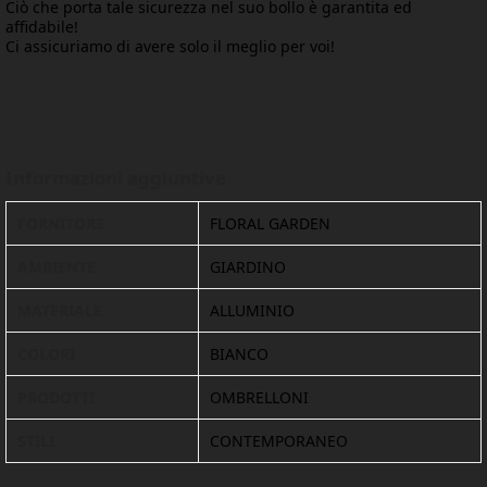
Ciò che porta tale sicurezza nel suo bollo è garantita ed
affidabile!
Ci assicuriamo di avere solo il meglio per voi!
Informazioni aggiuntive
FORNITORE
FLORAL GARDEN
AMBIENTE
GIARDINO
MATERIALE
ALLUMINIO
COLORI
BIANCO
PRODOTTI
OMBRELLONI
STILI
CONTEMPORANEO