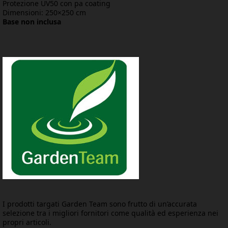
Protezione UV50 con pa coating
Dimensioni: 250×250 cm
Base non inclusa
I prodotti targati Garden Team sono frutto di un’accurata
selezione tra i migliori fornitori come qualità ed esperienza nei
propri articoli.