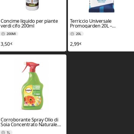
Concime liquido per piante
Terriccio Universale
verdi cifo 200ml
Promogarden 20L –
Vigorplant
200Ml
20L
3,50
2,99
€
€
Corroborante Spray Olio di
Soia Concentrato Naturale
Solabiol
1L