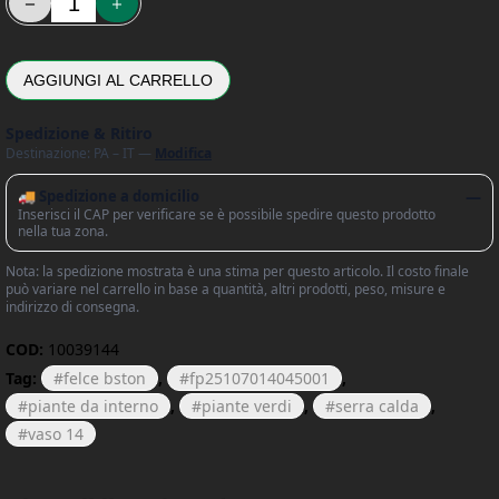
AGGIUNGI AL CARRELLO
Spedizione & Ritiro
Destinazione: PA – IT —
Modifica
🚚 Spedizione a domicilio
—
Inserisci il CAP per verificare se è possibile spedire questo prodotto
nella tua zona.
Nota: la spedizione mostrata è una stima per questo articolo. Il costo finale
può variare nel carrello in base a quantità, altri prodotti, peso, misure e
indirizzo di consegna.
COD:
10039144
Tag:
felce bston
,
fp25107014045001
,
piante da interno
,
piante verdi
,
serra calda
,
vaso 14