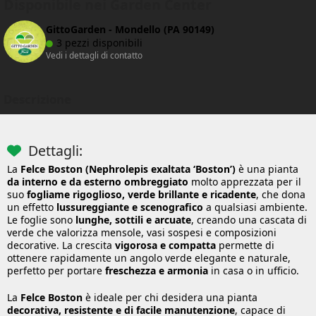
Disponibile nei Garden Center
GittoGarden - Mondello (PA 90149)
3 pezzi disponibili
Vedi i dettagli di contatto
Descrizione
Dettagli:
La
Felce Boston (Nephrolepis exaltata ‘Boston’)
è una pianta
da interno e da esterno ombreggiato
molto apprezzata per il
suo
fogliame rigoglioso, verde brillante e ricadente
, che dona
un effetto
lussureggiante e scenografico
a qualsiasi ambiente.
Le foglie sono
lunghe, sottili e arcuate
, creando una cascata di
verde che valorizza mensole, vasi sospesi e composizioni
decorative. La crescita
vigorosa e compatta
permette di
ottenere rapidamente un angolo verde elegante e naturale,
perfetto per portare
freschezza e armonia
in casa o in ufficio.
La
Felce Boston
è ideale per chi desidera una pianta
decorativa, resistente e di facile manutenzione
, capace di