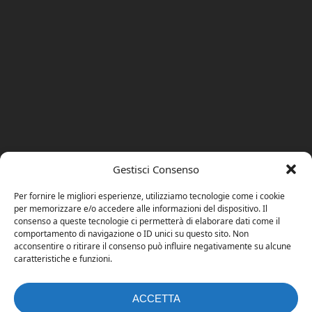
Gestisci Consenso
Per fornire le migliori esperienze, utilizziamo tecnologie come i cookie
per memorizzare e/o accedere alle informazioni del dispositivo. Il
consenso a queste tecnologie ci permetterà di elaborare dati come il
comportamento di navigazione o ID unici su questo sito. Non
acconsentire o ritirare il consenso può influire negativamente su alcune
caratteristiche e funzioni.
ACCETTA