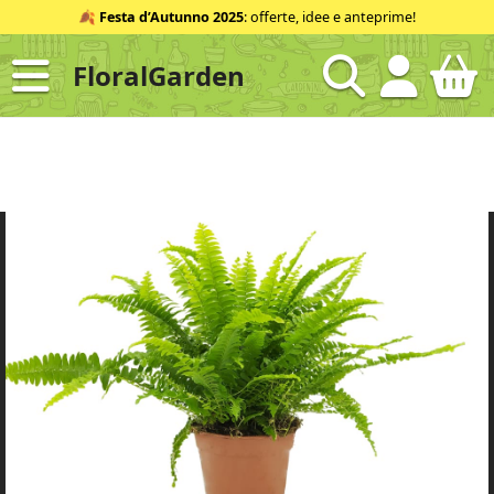
Salta
🍂
Festa d’Autunno 2025
: offerte, idee e anteprime!
al
contenuto
FloralGarden
ID