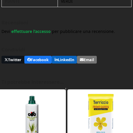
PIANTE
VERDI
Recensioni
Devi
effettuare l’accesso
per pubblicare una recensione.
Condividi
Twitter
Facebook
LinkedIn
Email
Ti potrebbe interessare…