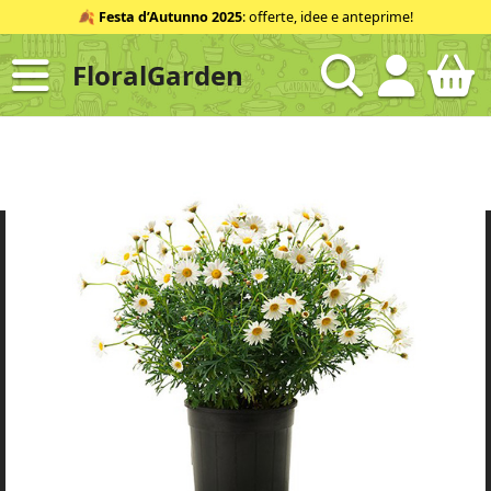
Salta
🍂
Festa d’Autunno 2025
: offerte, idee e anteprime!
al
contenuto
FloralGarden
ID