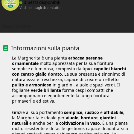
3 pezzi disponibili
Vedi i dettagli di contatto
Descrizione
Informazioni sulla pianta
La Margherita è una pianta
erbacea perenne
ornamentale
molto apprezzata per la sua fioritura
semplice e luminosa, composta da tipici
capolini bianchi
con centro giallo dorato
. La sua presenza è sinonimo di
naturalezza e freschezza, capace di creare un effetto
pulito e armonioso
in giardini, aiuole e spazi verdi. Il
fogliame
verde brillante
forma cespi compatti che
accompagnano elegantemente la lunga fioritura
primaverile ed estiva.
Grazie al suo portamento
semplice
,
rustico
e
affidabile
,
la Margherita è ideale per
aiuole
,
bordure
,
giardini
naturali
e anche per la
coltivazione in vaso
. È una pianta
molto resistente e di facile gestione, capace di adattarsi a
diversi contesti senza richiedere particolari cure. La