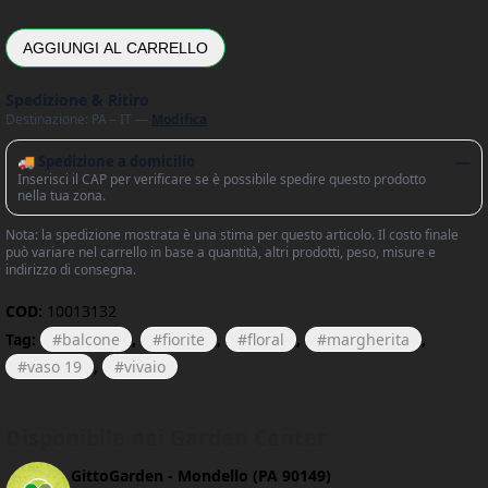
AGGIUNGI AL CARRELLO
Spedizione & Ritiro
Destinazione: PA – IT —
Modifica
🚚 Spedizione a domicilio
—
Inserisci il CAP per verificare se è possibile spedire questo prodotto
nella tua zona.
Nota: la spedizione mostrata è una stima per questo articolo. Il costo finale
può variare nel carrello in base a quantità, altri prodotti, peso, misure e
indirizzo di consegna.
COD:
10013132
Tag:
balcone
,
fiorite
,
floral
,
margherita
,
vaso 19
,
vivaio
Disponibile nei Garden Center
GittoGarden - Mondello (PA 90149)