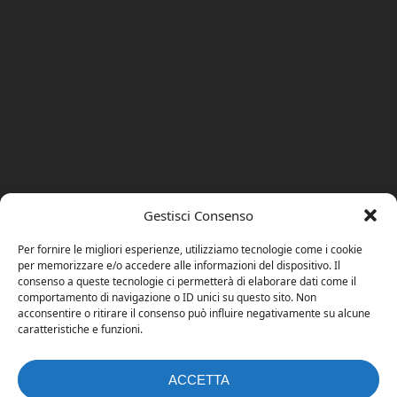
Gestisci Consenso
Per fornire le migliori esperienze, utilizziamo tecnologie come i cookie
per memorizzare e/o accedere alle informazioni del dispositivo. Il
consenso a queste tecnologie ci permetterà di elaborare dati come il
comportamento di navigazione o ID unici su questo sito. Non
acconsentire o ritirare il consenso può influire negativamente su alcune
caratteristiche e funzioni.
ACCETTA