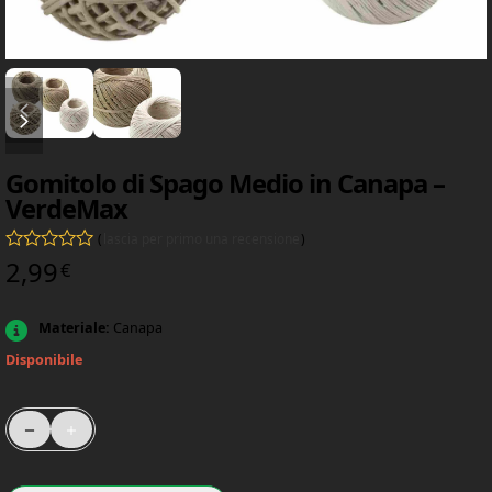
diapositiva precedente
diapositiva successiva
Gomitolo di Spago Medio in Canapa –
VerdeMax
(
lascia per primo una recensione
)
2,99
Valutato
0
su 5
€
Materiale:
Canapa
Disponibile
Gomitolo di Spago Medio in Canapa – VerdeMax quantità