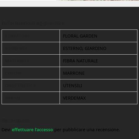
Informazioni aggiuntive
FORNITORE
FLORAL GARDEN
AMBIENTE
ESTERNO, GIARDINO
MATERIALE
FIBRA NATURALE
COLORI
MARRONE
OGGETTISTICA
UTENSILI
BRAND
VERDEMAX
Recensioni
Devi
effettuare l’accesso
per pubblicare una recensione.