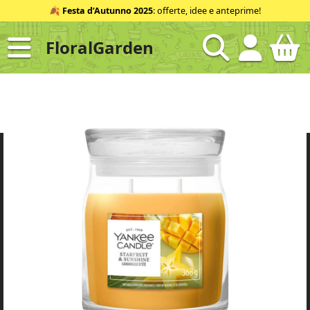
Salta
🍂
Festa d’Autunno 2025
: offerte, idee e anteprime!
al
contenuto
FloralGarden
ID