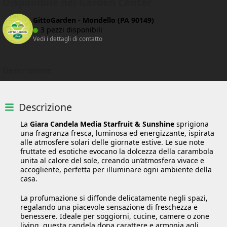
Disponibile nei Garden Center
GittoGarden - Mondello (PA 90149)
3 pezzi disponibili
Vedi i dettagli di contatto
Descrizione
Descrizione
La
Giara Candela Media Starfruit & Sunshine
sprigiona
una fragranza fresca, luminosa ed energizzante, ispirata
alle atmosfere solari delle giornate estive. Le sue note
fruttate ed esotiche evocano la dolcezza della carambola
unita al calore del sole, creando un’atmosfera vivace e
accogliente, perfetta per illuminare ogni ambiente della
casa.
La profumazione si diffonde delicatamente negli spazi,
regalando una piacevole sensazione di freschezza e
benessere. Ideale per soggiorni, cucine, camere o zone
living, questa candela dona carattere e armonia agli