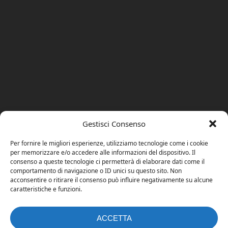
Gestisci Consenso
Per fornire le migliori esperienze, utilizziamo tecnologie come i cookie
per memorizzare e/o accedere alle informazioni del dispositivo. Il
consenso a queste tecnologie ci permetterà di elaborare dati come il
comportamento di navigazione o ID unici su questo sito. Non
acconsentire o ritirare il consenso può influire negativamente su alcune
caratteristiche e funzioni.
ACCETTA