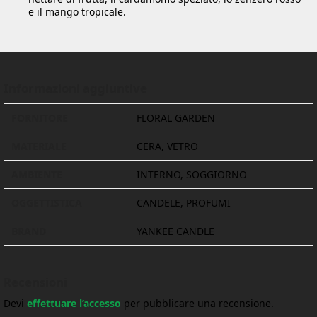
e il mango tropicale.
Informazioni aggiuntive
FORNITORE
FLORAL GARDEN
MATERIALE
CERA, VETRO
AMBIENTE
INTERNO, SOGGIORNO
OGGETTISTICA
CANDELE, PROFUMI
BRAND
YANKEE CANDLE
Recensioni
Devi
effettuare l’accesso
per pubblicare una recensione.