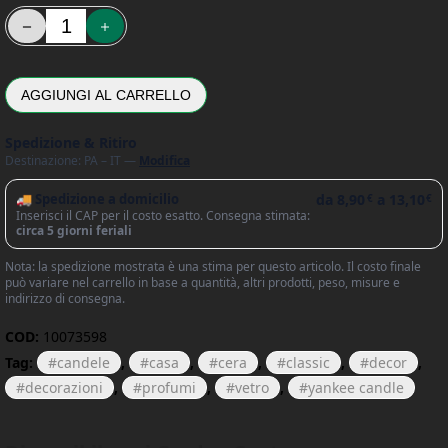
Giara Candela Media Starfruit & Sunshine - Yankee Candle quanti
AGGIUNGI AL CARRELLO
Spedizione & Ritiro
Destinazione: PA – IT —
Modifica
🚚 Spedizione a domicilio
da
8,90
a
13,10
€
€
Inserisci il CAP per il costo esatto. Consegna stimata:
circa 5 giorni feriali
Nota: la spedizione mostrata è una stima per questo articolo. Il costo finale
può variare nel carrello in base a quantità, altri prodotti, peso, misure e
indirizzo di consegna.
COD:
10073598
Tag:
candele
,
casa
,
cera
,
classic
,
decor
,
decorazioni
,
profumi
,
vetro
,
yankee candle