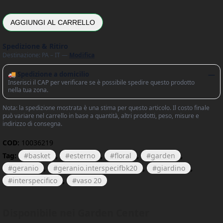
AGGIUNGI AL CARRELLO
Spedizione & Ritiro
Destinazione: PA – IT —
Modifica
🚚 Spedizione a domicilio
—
Inserisci il CAP per verificare se è possibile spedire questo prodotto
nella tua zona.
Nota: la spedizione mostrata è una stima per questo articolo. Il costo finale
può variare nel carrello in base a quantità, altri prodotti, peso, misure e
indirizzo di consegna.
COD:
10036219
Tag:
basket
,
esterno
,
floral
,
garden
,
geranio
,
geranio.interspecifbk20
,
giardino
,
interspecifico
,
vaso 20
Disponibile nei Garden Center