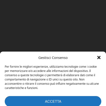
Gestisci Consenso
Per fornire le migliori esperienze, utilizziamo tecnologie come i cookie
per memorizzare e/o accedere alle informazioni del dispositivo. Il
consenso a queste tecnologie ci permetterà di elaborare dati come il
comportamento di navigazione o ID unici su questo sito. Non
acconsentire o ritirare il consenso può influire negativamente su alcune
caratteristiche e funzioni.
ACCETTA