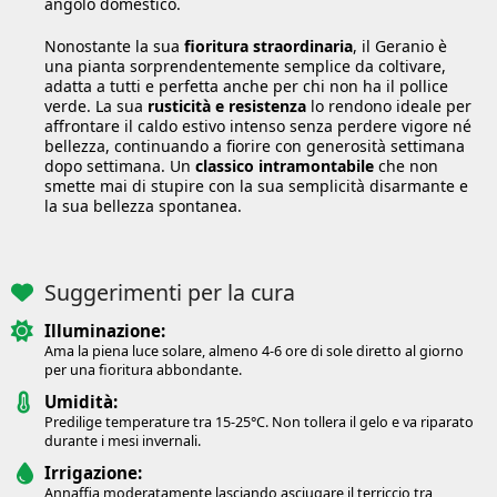
angolo domestico.
Nonostante la sua
fioritura straordinaria
, il Geranio è
una pianta sorprendentemente semplice da coltivare,
adatta a tutti e perfetta anche per chi non ha il pollice
verde. La sua
rusticità e resistenza
lo rendono ideale per
affrontare il caldo estivo intenso senza perdere vigore né
bellezza, continuando a fiorire con generosità settimana
dopo settimana. Un
classico intramontabile
che non
smette mai di stupire con la sua semplicità disarmante e
la sua bellezza spontanea.
Suggerimenti per la cura
Illuminazione:
Ama la piena luce solare, almeno 4-6 ore di sole diretto al giorno
per una fioritura abbondante.
Umidità:
Predilige temperature tra 15-25°C. Non tollera il gelo e va riparato
durante i mesi invernali.
Irrigazione:
Annaffia moderatamente lasciando asciugare il terriccio tra