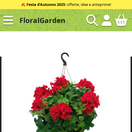
Salta
🍂
Festa d’Autunno 2025
: offerte, idee e anteprime!
al
contenuto
FloralGarden
ID