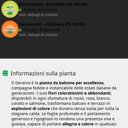
GittoGarden - Mondello (PA 90149)
4 pezzi disponibili
Vedi i dettagli di contatto
Tecnowood - VillaTasca (PA 90129)
15 pezzi disponibili
Vedi i dettagli di contatto
Descrizione
Informazioni sulla pianta
Il Geranio è la
pianta da balcone per eccellenza
,
compagna fedele e instancabile delle estati italiane da
generazioni. I suoi
fiori coloratissimi e abbondanti
,
disponibili in ogni sfumatura di rosso, rosa, bianco,
corallo e salmone, trasformano balconi e terrazzi in
esplosioni di colore
che durano senza sosta per tutta la
stagione calda. Le foglie profumate e il portamento
generoso e rigoglioso lo rendono una presenza viva e
gioiosa, capace di portare
allegria e calore
in qualsiasi