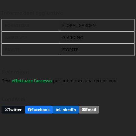
Informazioni aggiuntive
FORNITORE
FLORAL GARDEN
AMBIENTE
GIARDINO
PIANTE
FIORITE
Recensioni
Devi
effettuare l’accesso
per pubblicare una recensione.
Condividi
Twitter
Facebook
LinkedIn
Email