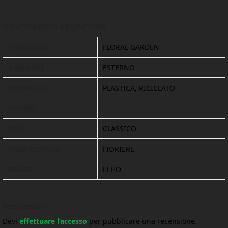
Informazioni aggiuntive
FORNITORE
FLORAL GARDEN
AMBIENTE
ESTERNO
MATERIALE
PLASTICA, RICICLATO
COLORI
STILI
CLASSICO
OGGETTISTICA
FIORIERE
BRAND
ELHO
Recensioni
Devi
effettuare l’accesso
per pubblicare una recensione.