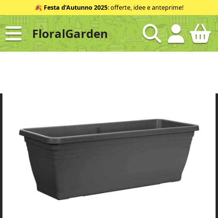
Salta
🍂
Festa d’Autunno 2025
: offerte, idee e anteprime!
al
contenuto
FloralGarden
ID