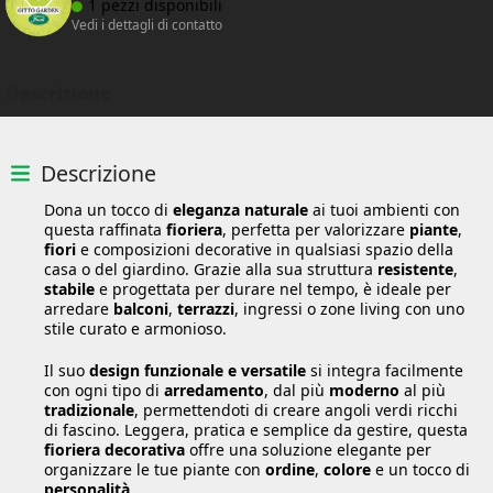
1 pezzi disponibili
Vedi i dettagli di contatto
Descrizione
Descrizione
Dona un tocco di
eleganza naturale
ai tuoi ambienti con
questa raffinata
fioriera
, perfetta per valorizzare
piante
,
fiori
e composizioni decorative in qualsiasi spazio della
casa o del giardino. Grazie alla sua struttura
resistente
,
stabile
e progettata per durare nel tempo, è ideale per
arredare
balconi
,
terrazzi
, ingressi o zone living con uno
stile curato e armonioso.
Il suo
design funzionale e versatile
si integra facilmente
con ogni tipo di
arredamento
, dal più
moderno
al più
tradizionale
, permettendoti di creare angoli verdi ricchi
di fascino. Leggera, pratica e semplice da gestire, questa
fioriera decorativa
offre una soluzione elegante per
organizzare le tue piante con
ordine
,
colore
e un tocco di
personalità
.