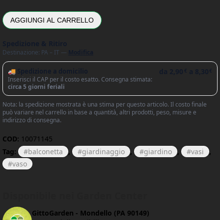
AGGIUNGI AL CARRELLO
Spedizione & Ritiro
Destinazione: PA – IT —
Modifica
🚚 Spedizione a domicilio
da
2,90
a
8,30
€
€
Inserisci il CAP per il costo esatto. Consegna stimata:
circa 5 giorni feriali
Nota: la spedizione mostrata è una stima per questo articolo. Il costo finale
può variare nel carrello in base a quantità, altri prodotti, peso, misure e
indirizzo di consegna.
COD:
10071145
Tag:
balconetta
,
giardinaggio
,
giardino
,
vasi
,
vaso
Disponibile nei Garden Center
GittoGarden - Mondello (PA 90149)