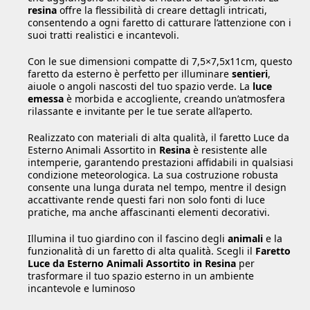
resina
offre la flessibilità di creare dettagli intricati,
consentendo a ogni faretto di catturare l’attenzione con i
suoi tratti realistici e incantevoli.
Con le sue dimensioni compatte di 7,5×7,5x11cm, questo
faretto da esterno è perfetto per illuminare
sentieri
,
aiuole o angoli nascosti del tuo spazio verde. La
luce
emessa
è morbida e accogliente, creando un’atmosfera
rilassante e invitante per le tue serate all’aperto.
Realizzato con materiali di alta qualità, il faretto Luce da
Esterno Animali Assortito in
Resina
è resistente alle
intemperie, garantendo prestazioni affidabili in qualsiasi
condizione meteorologica. La sua costruzione robusta
consente una lunga durata nel tempo, mentre il design
accattivante rende questi fari non solo fonti di luce
pratiche, ma anche affascinanti elementi decorativi.
Illumina il tuo giardino con il fascino degli
animali
e la
funzionalità di un faretto di alta qualità. Scegli il
Faretto
Luce da Esterno Animali Assortito in Resina
per
trasformare il tuo spazio esterno in un ambiente
incantevole e luminoso