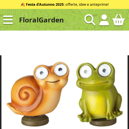
Salta
🍂
Festa d’Autunno 2025
: offerte, idee e anteprime!
al
contenuto
FloralGarden
ID