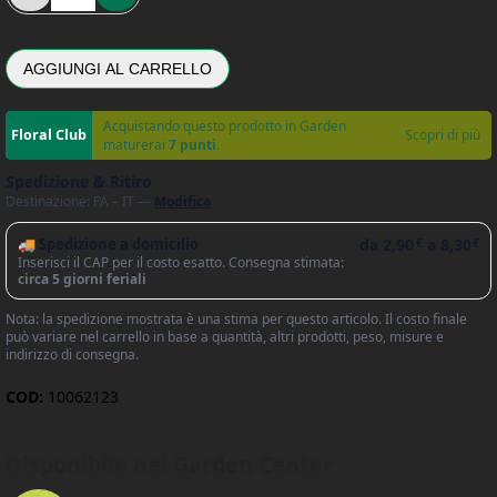
AGGIUNGI AL CARRELLO
Acquistando questo prodotto in Garden
Scopri di più
maturerai
7 punti
.
Spedizione & Ritiro
Destinazione: PA – IT —
Modifica
🚚 Spedizione a domicilio
da
2,90
a
8,30
€
€
Inserisci il CAP per il costo esatto. Consegna stimata:
circa 5 giorni feriali
Nota: la spedizione mostrata è una stima per questo articolo. Il costo finale
può variare nel carrello in base a quantità, altri prodotti, peso, misure e
indirizzo di consegna.
COD:
10062123
Disponibile nei Garden Center