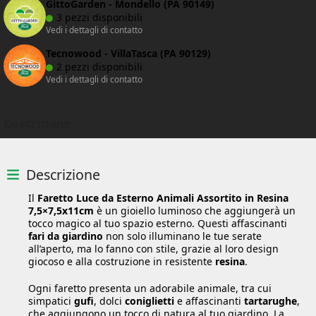
GittoGarden - Mondello (PA 90149)
3 pezzi disponibili
Vedi i dettagli di contatto
Tecnowood - VillaTasca (PA 90129)
2 pezzi disponibili
Vedi i dettagli di contatto
Descrizione
Descrizione
Il
Faretto Luce da Esterno Animali Assortito in Resina
7,5×7,5x11cm
è un gioiello luminoso che aggiungerà un
tocco magico al tuo spazio esterno. Questi affascinanti
fari da giardino
non solo illuminano le tue serate
all’aperto, ma lo fanno con stile, grazie al loro design
giocoso e alla costruzione in resistente
resina
.
Ogni faretto presenta un adorabile animale, tra cui
simpatici
gufi
, dolci
coniglietti
e affascinanti
tartarughe
,
che aggiungono un tocco di natura al tuo giardino. La