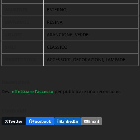
AMBIENTE
ESTERNO
MATERIALE
RESINA
COLORI
ARANCIONE, VERDE
STILI
CLASSICO
OGGETTISTICA
ACCESSORI, DECORAZIONI, LAMPADE
Recensioni
Devi
effettuare l’accesso
per pubblicare una recensione.
Condividi
Twitter
Facebook
LinkedIn
Email