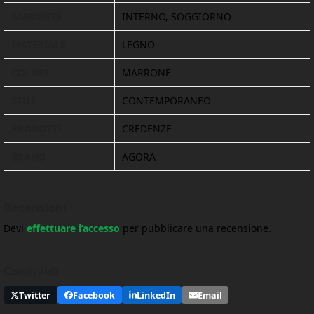
AMBIENTE
INTERNO, SOGGIORNO
MATERIALE
LEGNO
COLORI
MARRONE
STILI
CONTEMPORANEO
PRODOTTI
CREDENZE
BRAND
AGORA
Recensioni
Devi
effettuare l’accesso
per pubblicare una recensione.
Condividi
Twitter
Facebook
LinkedIn
Email