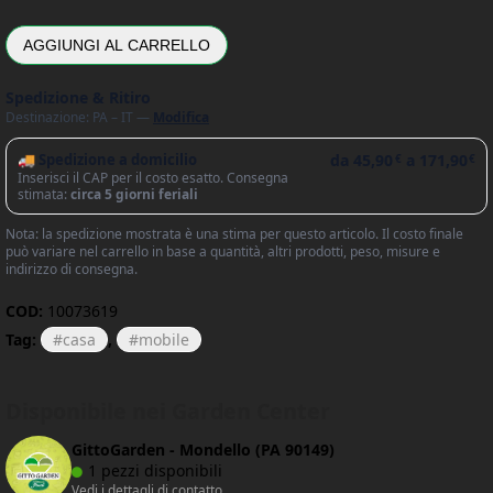
AGGIUNGI AL CARRELLO
Spedizione & Ritiro
Destinazione: PA – IT —
Modifica
🚚 Spedizione a domicilio
da
45,90
a
171,90
€
€
Inserisci il CAP per il costo esatto. Consegna
stimata:
circa 5 giorni feriali
Nota: la spedizione mostrata è una stima per questo articolo. Il costo finale
può variare nel carrello in base a quantità, altri prodotti, peso, misure e
indirizzo di consegna.
COD:
10073619
Tag:
casa
,
mobile
Disponibile nei Garden Center
GittoGarden - Mondello (PA 90149)
1 pezzi disponibili
Vedi i dettagli di contatto