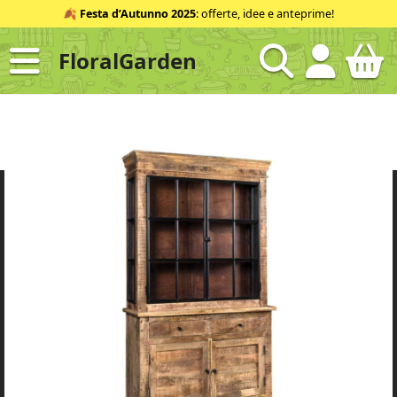
Salta
🍂
Festa d’Autunno 2025
: offerte, idee e anteprime!
al
contenuto
FloralGarden
ID