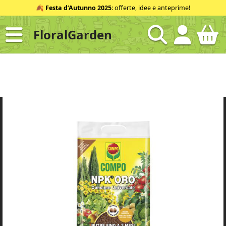
Salta
🍂
Festa d’Autunno 2025
: offerte, idee e anteprime!
al
contenuto
FloralGarden
ID