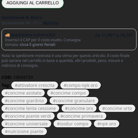
AGGIUNGI AL CARRELLO
Spedizione & Ritiro
Destinazione: PA – IT —
Modifica
🚚 Spedizione a domicilio
da
11,90
a
16,70
€
€
Inserisci il CAP per il costo esatto. Consegna
stimata:
circa 5 giorni feriali
Nota: la spedizione mostrata è una stima per questo articolo. Il costo finale
può variare nel carrello in base a quantità, altri prodotti, peso, misure e
indirizzo di consegna.
COD:
10043729
Tag:
attivatore crescita
,
compo npk oro
,
concime azotato
,
concime compo
,
concime giardino
,
concime granulare
,
concime lenta cessione
,
concime oro
,
concime orto
,
concime piante verdi
,
concime primavera
,
concime universale
,
isodur compo
,
npk oro
,
nutrizione piante