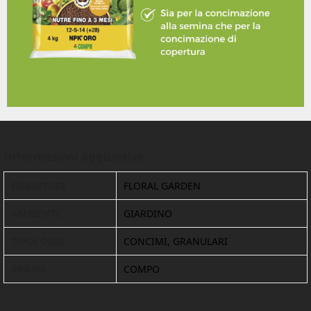
Informazioni aggiuntive
FORNITORE
FLORAL GARDEN
AMBIENTE
GIARDINO
TIPOLOGIA
CONCIMI, GRANULARI
BRAND
COMPO