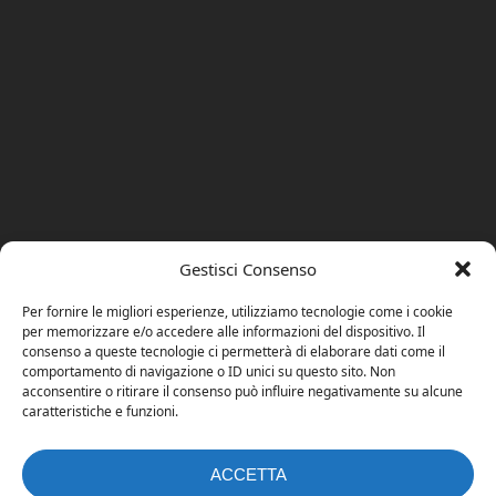
Gestisci Consenso
Per fornire le migliori esperienze, utilizziamo tecnologie come i cookie
per memorizzare e/o accedere alle informazioni del dispositivo. Il
consenso a queste tecnologie ci permetterà di elaborare dati come il
comportamento di navigazione o ID unici su questo sito. Non
acconsentire o ritirare il consenso può influire negativamente su alcune
caratteristiche e funzioni.
ACCETTA