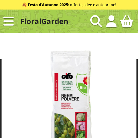
Salta
🍂
Festa d’Autunno 2025
: offerte, idee e anteprime!
al
contenuto
FloralGarden
ID