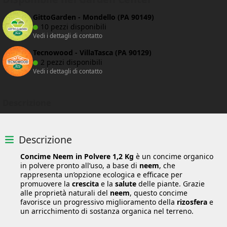
GittoGarden - Mondello (PA 90149)
10 pezzi disponibili
Vedi i dettagli di contatto
Tecnowood - VillaTasca (PA 90129)
2 pezzi disponibili
Vedi i dettagli di contatto
Descrizione
Descrizione
Concime Neem in Polvere 1,2 Kg
è un concime organico
in polvere pronto all’uso, a base di
neem
, che
rappresenta un’opzione ecologica e efficace per
promuovere la
crescita
e la
salute
delle piante. Grazie
alle proprietà naturali del
neem
, questo concime
favorisce un progressivo miglioramento della
rizosfera
e
un arricchimento di sostanza organica nel terreno.