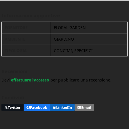
Informazioni aggiuntive
FORNITORE
FLORAL GARDEN
AMBIENTE
GIARDINO
TIPOLOGIA
CONCIMI, SPECIFICI
Recensioni
Devi
effettuare l’accesso
per pubblicare una recensione.
Condividi
Twitter
Facebook
LinkedIn
Email