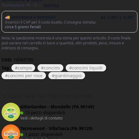
Destinazione: PA – IT —
Modifica
🚚 Spedizione a domicilio
da
2,90
a
8,30
€
€
Inserisci il CAP per il costo esatto. Consegna stimata:
circa 5 giorni feriali
Nota: la spedizione mostrata è una stima per questo articolo. Il costo finale
può variare nel carrello in base a quantità, altri prodotti, peso, misure e
indirizzo di consegna.
COD:
10043735
Tag:
compo
,
concimi
,
concimi liquidi
,
concimi per rose
,
giardinaggio
Disponibile nei Garden Center
GittoGarden - Mondello (PA 90149)
13 pezzi disponibili
Vedi i dettagli di contatto
Tecnowood - VillaTasca (PA 90129)
1 pezzi disponibili