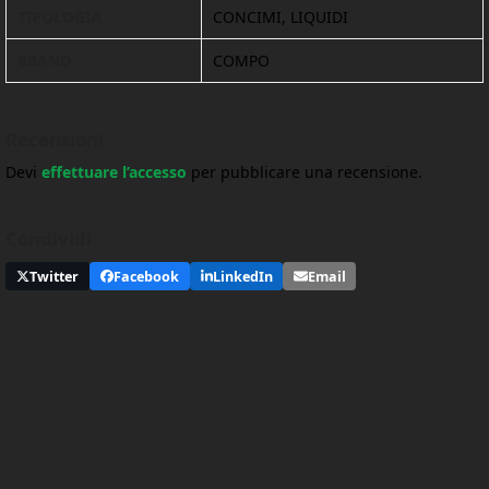
TIPOLOGIA
CONCIMI, LIQUIDI
BRAND
COMPO
Recensioni
Devi
effettuare l’accesso
per pubblicare una recensione.
Condividi
Twitter
Facebook
LinkedIn
Email