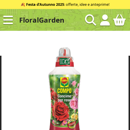
Salta
🍂
Festa d’Autunno 2025
: offerte, idee e anteprime!
al
contenuto
FloralGarden
ID