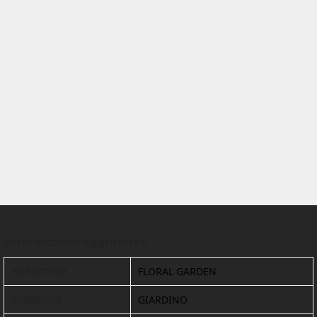
Informazioni aggiuntive
FORNITORE
FLORAL GARDEN
AMBIENTE
GIARDINO