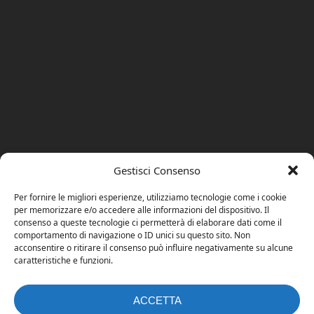
Gestisci Consenso
Per fornire le migliori esperienze, utilizziamo tecnologie come i cookie
per memorizzare e/o accedere alle informazioni del dispositivo. Il
consenso a queste tecnologie ci permetterà di elaborare dati come il
comportamento di navigazione o ID unici su questo sito. Non
acconsentire o ritirare il consenso può influire negativamente su alcune
caratteristiche e funzioni.
ACCETTA