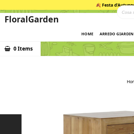
Salta
🍂
Festa d’Autunn
Ricerca
al
contenuto
FloralGarden
ID
HOME
ARREDO GIARDI
0 Items
Ho