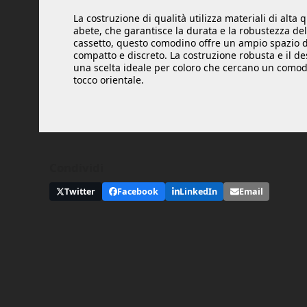
La costruzione di qualità utilizza materiali di alta qu
abete, che garantisce la durata e la robustezza d
cassetto, questo comodino offre un ampio spazio d
compatto e discreto. La costruzione robusta e il d
una scelta ideale per coloro che cercano un comodi
tocco orientale.
Condividi
Twitter
Facebook
LinkedIn
Email