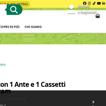
GLIA IL VOLANTINO
Facebook
Instagra
Tiktok
You
L
Accedi
o Registrati
COPRI DI PIÙ
CHI SIAMO
Item
n 1 Ante e 1 Cassetti
Item
 primo una recensione
)
F
€