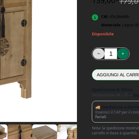
139,00
179,0
CM:
45x34x66h
Materiale:
Legno di
Disponibile
Comodino con 1 Ante e 
AGGIUNGI AL CARR
Spedizione & Ritiro
Destinazione: PA – IT —
Mo
🚚 Spedizione a domic
Inserisci il CAP per il co
feriali
Nota: la spedizione mostrata
carrello in base a quantità,