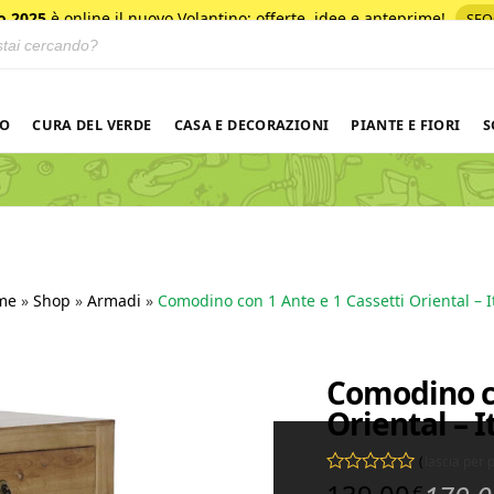
o 2025
è online il nuovo Volantino
: offerte, idee e anteprime!
SFO
 prodotti
NO
CURA DEL VERDE
CASA E DECORAZIONI
PIANTE E FIORI
S
me
»
Shop
»
Armadi
»
Comodino con 1 Ante e 1 Cassetti Oriental – 
Comodino co
Oriental – 
(
lascia per
Valutato
0
su 5
€