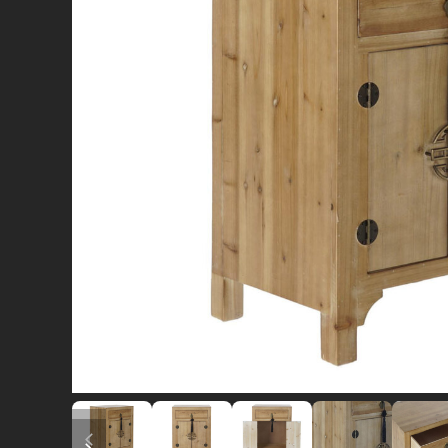
diapositiva precedente
diapositiva successiva