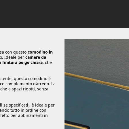
asa con questo
comodino in
to. Ideale per
camere da
ua
finitura beige chiara
, che
istente, questo comodino è
co complemento d’arredo. La
he a spazi ridotti, senza
i se specificati), è ideale per
nendo tutto in ordine con
erfetto per abbinamenti in