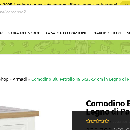
o 2025
è online il nuovo Volantino
: offerte, idee e anteprime!
SFO
 prodotti
NO
CURA DEL VERDE
CASA E DECORAZIONI
PIANTE E FIORI
S
Shop
»
Armadi
»
Comodino Blu Petrolio 49,5x35x61cm in Legno di 
Comodino Bl
Legno di P
(
lascia per
Valutato
0
su 5
€