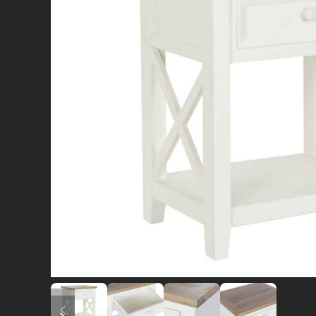
diapositiva precedente
diapositiva successiva