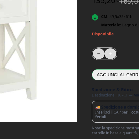
135,20
169,0
CM:
49,5x35x61h
Materiale:
Legno di
Disponibile
Comodino Blu Petrolio
AGGIUNGI AL CARR
Spedizione & Ritiro
Destinazione: PA – IT —
Mo
🚚 Spedizione a domic
Inserisci il CAP per il co
feriali
Nota: la spedizione mostrata
carrello in base a quantità,