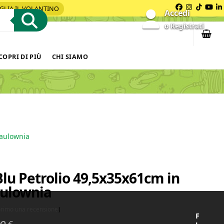
GLIA IL VOLANTINO
Facebook
Instagra
Tiktok
You
L
Accedi
o Registrati
COPRI DI PIÙ
CHI SIAMO
Paulownia
u Petrolio 49,5x35x61cm in
aulownia
 primo una recensione
)
F
€