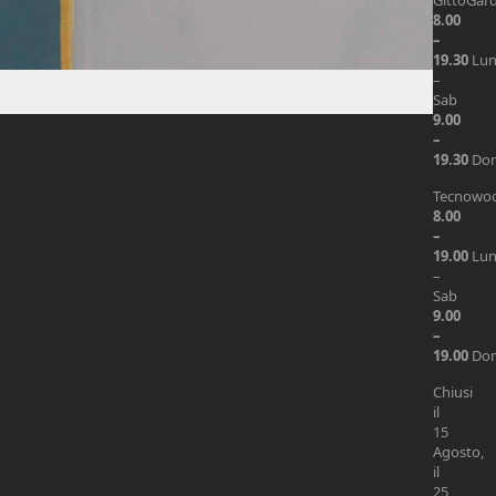
GittoGar
8.00
–
19.30
Lu
–
Sab
9.00
–
19.30
Do
Tecnowo
8.00
–
19.00
Lu
–
Sab
9.00
–
19.00
Do
Chiusi
il
15
Agosto,
il
25