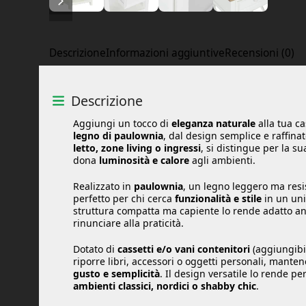
Descrizione
Informazioni aggiuntive
Recensioni (0)
Descrizione
Aggiungi un tocco di
eleganza naturale
alla tua c
legno di paulownia
, dal design semplice e raffina
letto, zone living o ingressi
, si distingue per la s
dona
luminosità e calore
agli ambienti.
Realizzato in
paulownia
, un legno leggero ma res
perfetto per chi cerca
funzionalità e stile
in un uni
struttura compatta ma capiente lo rende adatto anc
rinunciare alla praticità.
Dotato di
cassetti e/o vani contenitori
(aggiungibil
riporre libri, accessori o oggetti personali, mante
gusto e semplicità
. Il design versatile lo rende p
ambienti classici, nordici o shabby chic
.