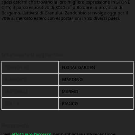
spazi esterni che trovano la loro migliore espressione in STONE
CITY, il parco espositivo di 8000 m² a Bolgare in provincia di
Bergamo. L’attività di Granulati Zandobbio si rivolge oggi per il
70% al mercato estero con esportazioni in 80 diversi paesi.
Informazioni aggiuntive
FORNITORE
FLORAL GARDEN
AMBIENTE
GIARDINO
MATERIALE
MARMO
COLORI
BIANCO
Recensioni
Devi
effettuare l’accesso
per pubblicare una recensione.