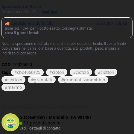
Spedizione & Ritiro
Destinazione: PA – IT —
Modifica
🚚 Spedizione a domicilio
da
2,90
a
8,30
€
€
Inserisci il CAP per il costo esatto. Consegna stimata:
circa 5 giorni feriali
Nota: la spedizione mostrata è una stima per questo articolo. Il costo finale
può variare nel carrello in base a quantità, altri prodotti, peso, misure e
indirizzo di consegna.
COD:
10026650
Tag:
cbc4060s25
,
ciotoli
,
ciotolo
,
ciottoli
,
ciottolo
,
granulati
,
granulati zandobbio
,
marmo
Disponibile nei Garden Center
GittoGarden - Mondello (PA 90149)
91 pezzi disponibili
Vedi i dettagli di contatto