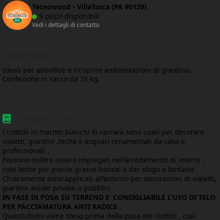
Tecnowood - VillaTasca (PA 90129)
9 pezzi disponibili
Vedi i dettagli di contatto
Descrizione
Ideali per abbellire e ricoprire ambientazioni di giardino.
Confezione in sacco da 25 kg.
Dettagli ulteriori
I ciottoli in marmo bianchi di carrara sono usati per decorare
vialetti, giardini ,teche e acquari ornamentali da casa o
professionali .
Possono inoltre essere impiegati nell’arredamento di interni ,
cote teche per piante grasse bonsai e dar sfogo a fantasie .
Chiaramente sono applicati all’esterno per decorazioni di vialetti,
giardini aiuole private o pubblici .
IN FASE DI POSA SU TERRENO E’ CONSIGLIABILE L’USO DI TELO
PER PACCIAMATURA ANTI RADICE .
Quest’ultimo viene steso prima della posa dei ciottoli , così