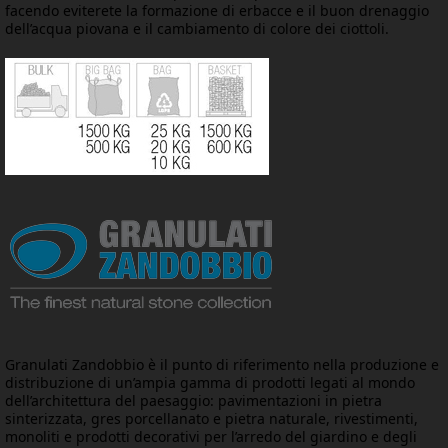
facendo eviterete la formazione di erbacce e il buon drenaggio
dell’acqua piovana e il cambiamento di colore dei ciottoli.
Granulati Zandobbio è il punto di riferimento nella produzione e
distribuzione di un’ampia gamma di prodotti legati al mondo
dell’architettura del paesaggio: pavimentazioni in pietra
sinterizzata, gres porcellanato e pietra naturale, rivestimenti,
monoliti e prodotti decorativi per l’arredo del giardino e degli