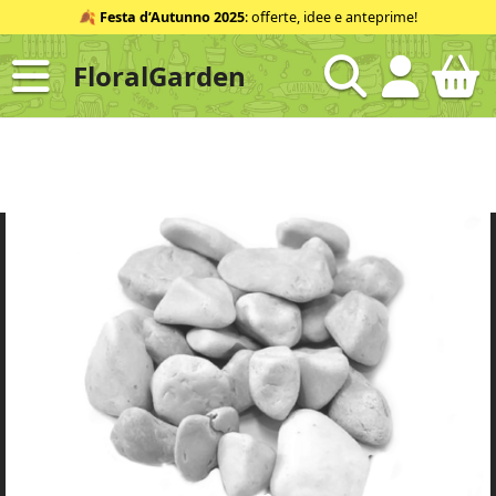
Salta
🍂
Festa d’Autunno 2025
: offerte, idee e anteprime!
al
contenuto
FloralGarden
ID