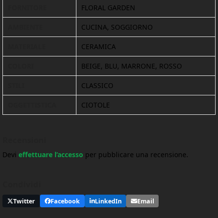
FORNITORE
FLORAL GARDEN
AMBIENTE
CUCINA, SOGGIORNO
MATERIALE
CERAMICA
COLORI
BEIGE, BLU, MARRONE, ROSSO
STILI
CLASSICO
OGGETTISTICA
CIOTOLE
Recensioni
Devi
effettuare l’accesso
per pubblicare una recensione.
Condividi
Twitter
Facebook
LinkedIn
Email