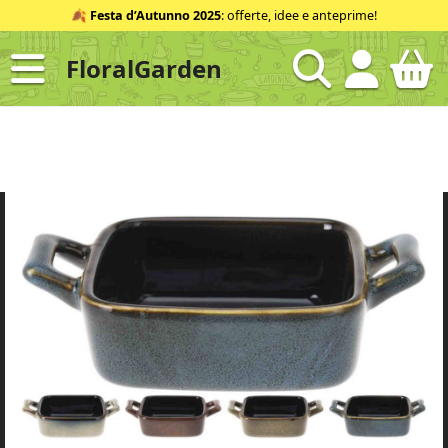
Salta
🍂
Festa d’Autunno 2025
: offerte, idee e anteprime!
al
contenuto
FloralGarden
ID