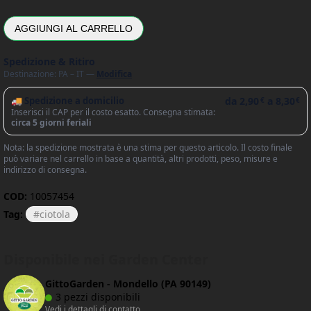
AGGIUNGI AL CARRELLO
Spedizione & Ritiro
Destinazione: PA – IT —
Modifica
🚚 Spedizione a domicilio
da
2,90
a
8,30
€
€
Inserisci il CAP per il costo esatto. Consegna stimata:
circa 5 giorni feriali
Nota: la spedizione mostrata è una stima per questo articolo. Il costo finale
può variare nel carrello in base a quantità, altri prodotti, peso, misure e
indirizzo di consegna.
COD:
10057454
Tag:
ciotola
Disponibile nei Garden Center
GittoGarden - Mondello (PA 90149)
3 pezzi disponibili
Vedi i dettagli di contatto