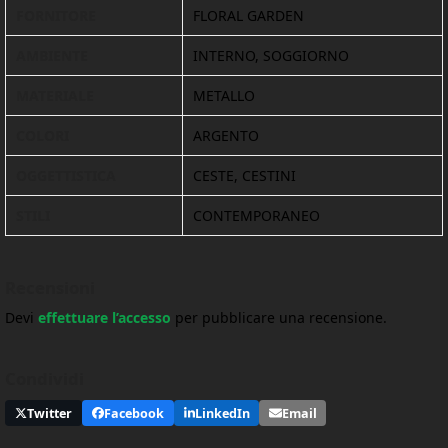
FORNITORE
FLORAL GARDEN
AMBIENTE
INTERNO, SOGGIORNO
MATERIALE
METALLO
COLORI
ARGENTO
OGGETTISTICA
CESTE, CESTINI
STILI
CONTEMPORANEO
Recensioni
Devi
effettuare l’accesso
per pubblicare una recensione.
Condividi
Twitter
Facebook
LinkedIn
Email