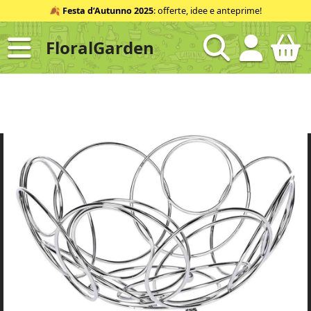
Salta
🍂
Festa d’Autunno 2025
: offerte, idee e anteprime!
al
contenuto
FloralGarden
ID