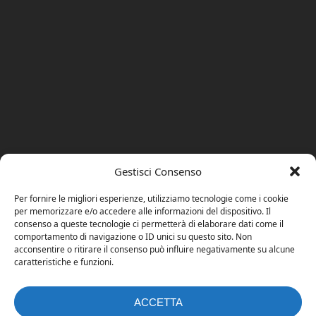
Gestisci Consenso
Per fornire le migliori esperienze, utilizziamo tecnologie come i cookie
per memorizzare e/o accedere alle informazioni del dispositivo. Il
consenso a queste tecnologie ci permetterà di elaborare dati come il
comportamento di navigazione o ID unici su questo sito. Non
acconsentire o ritirare il consenso può influire negativamente su alcune
caratteristiche e funzioni.
ACCETTA