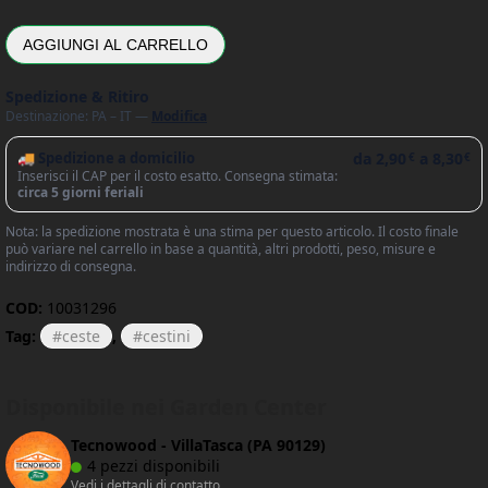
AGGIUNGI AL CARRELLO
Spedizione & Ritiro
Destinazione: PA – IT —
Modifica
🚚 Spedizione a domicilio
da
2,90
a
8,30
€
€
Inserisci il CAP per il costo esatto. Consegna stimata:
circa 5 giorni feriali
Nota: la spedizione mostrata è una stima per questo articolo. Il costo finale
può variare nel carrello in base a quantità, altri prodotti, peso, misure e
indirizzo di consegna.
COD:
10031296
Tag:
ceste
,
cestini
Disponibile nei Garden Center
Tecnowood - VillaTasca (PA 90129)
4 pezzi disponibili
Vedi i dettagli di contatto