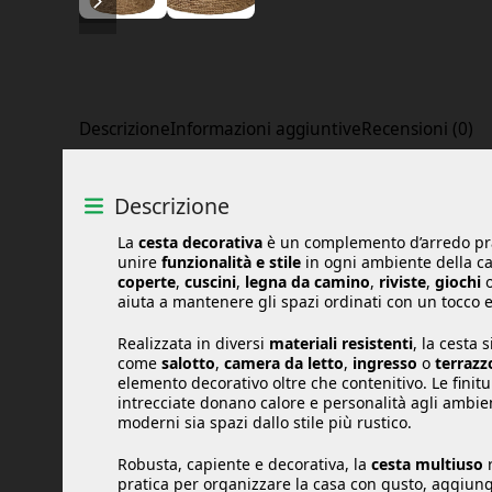
Descrizione
Informazioni aggiuntive
Recensioni (0)
Descrizione
La
cesta decorativa
è un complemento d’arredo prat
unire
funzionalità e stile
in ogni ambiente della ca
coperte
,
cuscini
,
legna da camino
,
riviste
,
giochi
o
aiuta a mantenere gli spazi ordinati con un tocco e
Realizzata in diversi
materiali resistenti
, la cesta 
come
salotto
,
camera da letto
,
ingresso
o
terrazz
elemento decorativo oltre che contenitivo. Le finit
intrecciate donano calore e personalità agli ambien
moderni sia spazi dallo stile più rustico.
Robusta, capiente e decorativa, la
cesta multiuso
r
pratica per organizzare la casa con gusto, aggiun