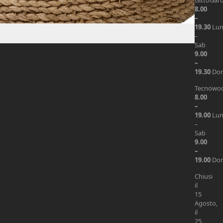
GittoGar
8.00
–
19.30
Lu
–
Sab
9.00
–
19.30
Do
Tecnowo
8.00
–
19.00
Lu
–
Sab
9.00
–
19.00
Do
Chiusi
il
15
Agosto,
il
25