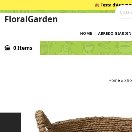
Salta
🍂
Festa d’Autunn
Ricerca
al
contenuto
FloralGarden
ID
HOME
ARREDO GIARDI
0 Items
Home
»
Sho