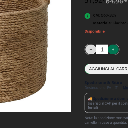
51,92
64,90
CM:
Ø60x32h
Materiale:
Giacinto 
Disponibile
Cesta con Manici Natu
AGGIUNGI AL CARR
Spedizione & Ritiro
Destinazione: PA – IT —
Mo
🚚 Spedizione a domic
Inserisci il CAP per il co
feriali
Nota: la spedizione mostrata
carrello in base a quantità,