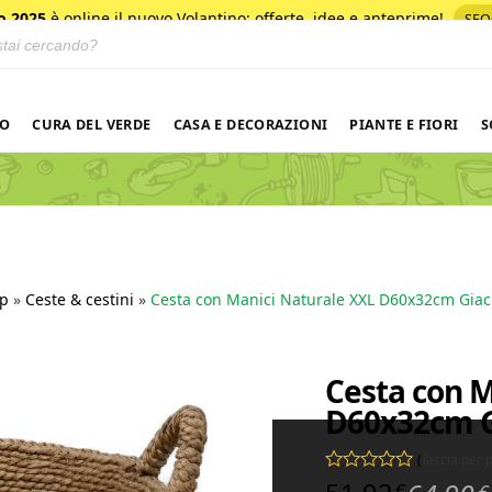
o 2025
è online il nuovo Volantino
: offerte, idee e anteprime!
SFO
 prodotti
NO
CURA DEL VERDE
CASA E DECORAZIONI
PIANTE E FIORI
S
p
»
Ceste & cestini
»
Cesta con Manici Naturale XXL D60x32cm Giac
Cesta con M
D60x32cm G
(
lascia per
Valutato
0
su 5
€
€