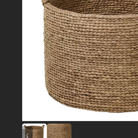
diapositiva precedente
diapositiva successiva