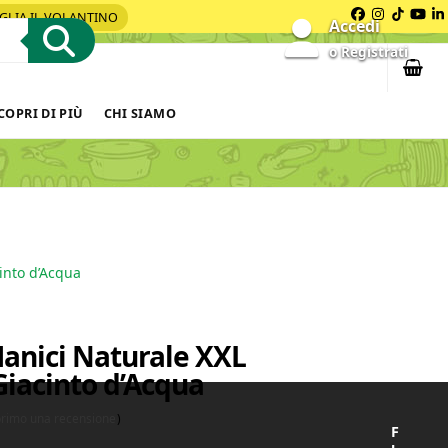
GLIA IL VOLANTINO
Facebook
Instagra
Tiktok
You
L
Accedi
o Registrati
COPRI DI PIÙ
CHI SIAMO
into d’Acqua
anici Naturale XXL
iacinto d’Acqua
 primo una recensione
)
F