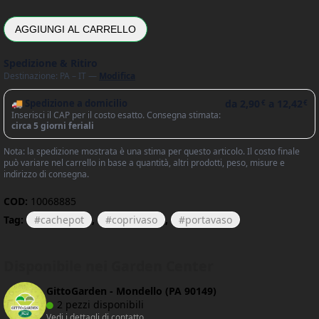
AGGIUNGI AL CARRELLO
Spedizione & Ritiro
Destinazione: PA – IT —
Modifica
🚚 Spedizione a domicilio
da
2,90
a
12,42
€
€
Inserisci il CAP per il costo esatto. Consegna stimata:
circa 5 giorni feriali
Nota: la spedizione mostrata è una stima per questo articolo. Il costo finale
può variare nel carrello in base a quantità, altri prodotti, peso, misure e
indirizzo di consegna.
COD:
10068885
Tag:
cachepot
,
coprivaso
,
portavaso
Disponibile nei Garden Center
GittoGarden - Mondello (PA 90149)
2 pezzi disponibili
Vedi i dettagli di contatto