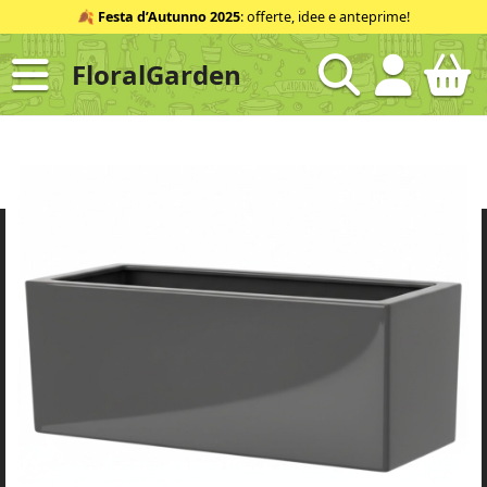
Salta
🍂
Festa d’Autunno 2025
: offerte, idee e anteprime!
al
contenuto
FloralGarden
ID