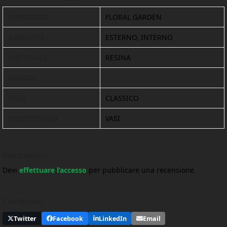
FORNITORE
FLORAL GARDEN
AMBIENTE
ESTERNO, INTERNO
MATERIALE
RESINA
COLORI
STILI
CLASSICO
OGGETTISTICA
VASI
Recensioni
Devi
effettuare l’accesso
per pubblicare una recensione.
Condividi
Twitter
Facebook
LinkedIn
Email