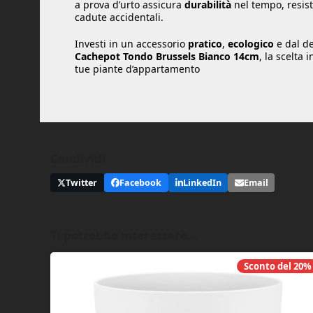
a prova d’urto assicura
durabilità
nel tempo, resist
cadute accidentali.
Investi in un accessorio
pratico
,
ecologico
e dal de
Cachepot Tondo Brussels Bianco 14cm
, la scelta 
tue piante d’appartamento
Condividi
Twitter
Facebook
LinkedIn
Email
Ti potrebbe interessare…
Sconto del
20%