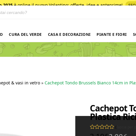
o 2025
è online il nuovo Volantino
: offerte, idee e anteprime!
SFO
 prodotti
NO
CURA DEL VERDE
CASA E DECORAZIONI
PIANTE E FIORI
S
epot & vasi in vetro
»
Cachepot Tondo Brussels Bianco 14cm in Plast
Cachepot To
Plastica Ric
(
lascia per
Valutato
0
su 5
€
€