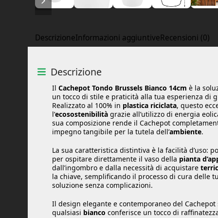
Descrizione
Informazioni aggiuntive
Recensioni (0)
Descrizione
Il
Cachepot Tondo Brussels Bianco 14cm
è la solu
un tocco di stile e praticità alla tua esperienza di 
Realizzato al 100% in
plastica riciclata
, questo ecc
l’
ecosostenibilità
grazie all’utilizzo di energia eol
sua composizione rende il Cachepot completame
impegno tangibile per la tutela dell’
ambiente
.
La sua caratteristica distintiva è la facilità d’uso: p
per ospitare direttamente il vaso della
pianta d’a
dall’ingombro e dalla necessità di acquistare
terri
la chiave, semplificando il processo di cura delle
soluzione senza complicazioni.
Il design elegante e contemporaneo del Cachepot 
qualsiasi
bianco
conferisce un tocco di raffinatezz