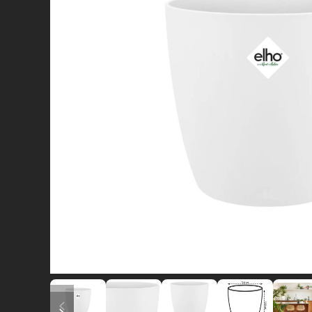
diapositiva precedente
diapositiva successiva