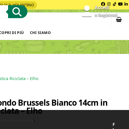
GLIA IL VOLANTINO
Facebook
Instagra
Tiktok
You
L
Accedi
o Registrati
COPRI DI PIÙ
CHI SIAMO
ica Riciclata – Elho
ndo Brussels Bianco 14cm in
iclata – Elho
 primo una recensione
)
F