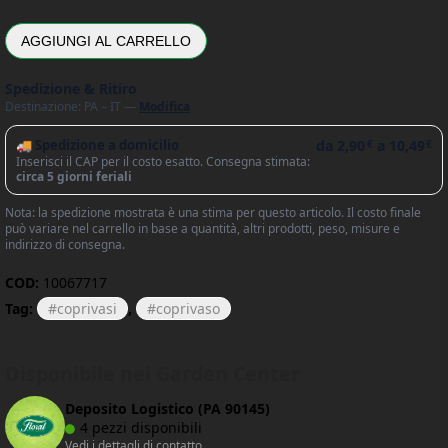
AGGIUNGI AL CARRELLO
Spedizione & Ritiro
Destinazione: PA – IT —
Modifica
🚚 Spedizione a domicilio
da
2,90
a
10,49
€
€
Inserisci il CAP per il costo esatto. Consegna stimata:
circa 5 giorni feriali
Nota: la spedizione mostrata è una stima per questo articolo. Il costo finale
può variare nel carrello in base a quantità, altri prodotti, peso, misure e
indirizzo di consegna.
COD:
10067717
Tag:
coprivasi
,
coprivaso
Disponibile nei Garden Center
Deposito Logistico (PA 90145)
4 pezzi disponibili
Vedi i dettagli di contatto