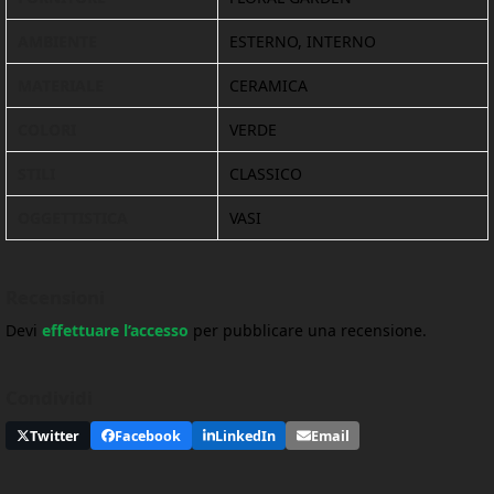
AMBIENTE
ESTERNO, INTERNO
MATERIALE
CERAMICA
COLORI
VERDE
STILI
CLASSICO
OGGETTISTICA
VASI
Recensioni
Devi
effettuare l’accesso
per pubblicare una recensione.
Condividi
Twitter
Facebook
LinkedIn
Email