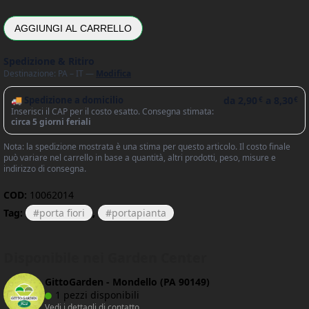
AGGIUNGI AL CARRELLO
Spedizione & Ritiro
Destinazione: PA – IT —
Modifica
🚚 Spedizione a domicilio
da
2,90
a
8,30
€
€
Inserisci il CAP per il costo esatto. Consegna stimata:
circa 5 giorni feriali
Nota: la spedizione mostrata è una stima per questo articolo. Il costo finale
può variare nel carrello in base a quantità, altri prodotti, peso, misure e
indirizzo di consegna.
COD:
10062014
Tag:
porta fiori
,
portapianta
Disponibile nei Garden Center
GittoGarden - Mondello (PA 90149)
1 pezzi disponibili
Vedi i dettagli di contatto