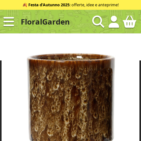
Salta
🍂
Festa d’Autunno 2025
: offerte, idee e anteprime!
al
contenuto
FloralGarden
ID