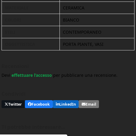
MATERIALE
CERAMICA
COLORI
BIANCO
STILI
CONTEMPORANEO
OGGETTISTICA
PORTA PIANTE, VASI
Recensioni
Devi
effettuare l’accesso
per pubblicare una recensione.
Condividi
Twitter
Facebook
LinkedIn
Email
Ti potrebbe interessare…