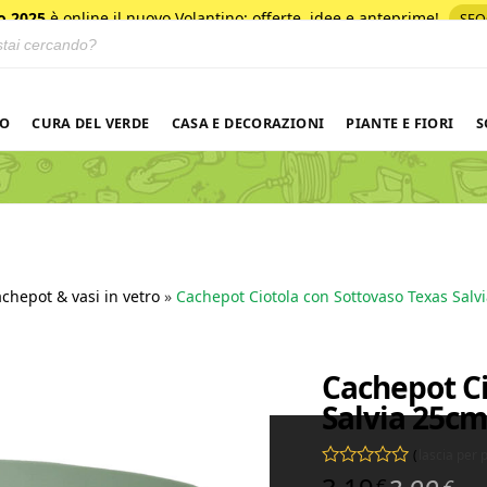
o 2025
è online il nuovo Volantino
: offerte, idee e anteprime!
SFO
 prodotti
NO
CURA DEL VERDE
CASA E DECORAZIONI
PIANTE E FIORI
S
chepot & vasi in vetro
»
Cachepot Ciotola con Sottovaso Texas Salvi
Cachepot Ci
Salvia 25cm
(
lascia per
Valutato
0
su 5
€
€