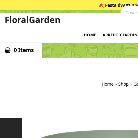
Salta
🍂
Festa d’Autunn
Ricerca
al
contenuto
FloralGarden
ID
HOME
ARREDO GIARDI
0 Items
Home
»
Shop
»
Ca