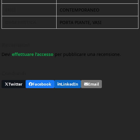
STILI
CONTEMPORANEO
OGGETTISTICA
PORTA PIANTE, VASI
Recensioni
Devi
effettuare l’accesso
per pubblicare una recensione.
Condividi
Twitter
Facebook
LinkedIn
Email