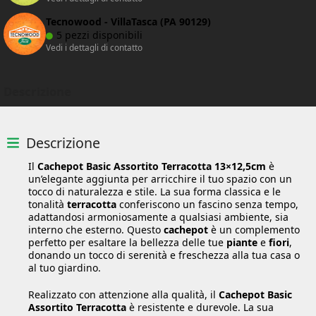
Tecnowood - VillaTasca (PA 90129)
5 pezzi disponibili
Vedi i dettagli di contatto
Descrizione
Descrizione
Il
Cachepot Basic Assortito Terracotta 13×12,5cm
è
un’elegante aggiunta per arricchire il tuo spazio con un
tocco di naturalezza e stile. La sua forma classica e le
tonalità
terracotta
conferiscono un fascino senza tempo,
adattandosi armoniosamente a qualsiasi ambiente, sia
interno che esterno. Questo
cachepot
è un complemento
perfetto per esaltare la bellezza delle tue
piante
e
fiori
,
donando un tocco di serenità e freschezza alla tua casa o
al tuo giardino.
Realizzato con attenzione alla qualità, il
Cachepot Basic
Assortito Terracotta
è resistente e durevole. La sua