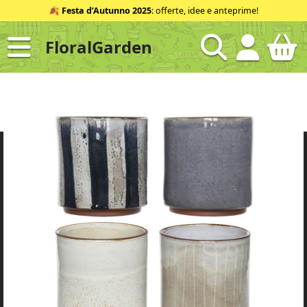
Salta
🍂
Festa d’Autunno 2025
: offerte, idee e anteprime!
al
contenuto
FloralGarden
ID