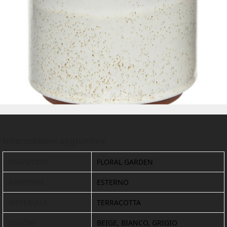
Informazioni aggiuntive
FORNITORE
FLORAL GARDEN
AMBIENTE
ESTERNO
MATERIALE
TERRACOTTA
COLORI
BEIGE, BIANCO, GRIGIO