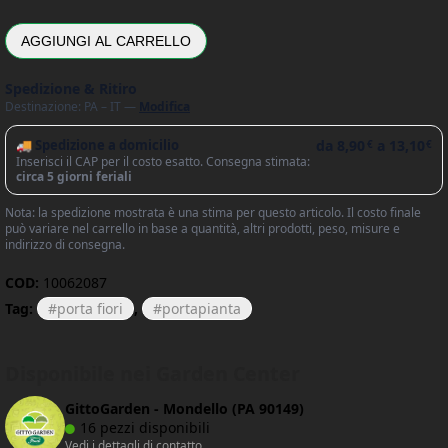
AGGIUNGI AL CARRELLO
Spedizione & Ritiro
Destinazione: PA – IT —
Modifica
🚚 Spedizione a domicilio
da
8,90
a
13,10
€
€
Inserisci il CAP per il costo esatto. Consegna stimata:
circa 5 giorni feriali
Nota: la spedizione mostrata è una stima per questo articolo. Il costo finale
può variare nel carrello in base a quantità, altri prodotti, peso, misure e
indirizzo di consegna.
COD:
10062087
Tag:
porta fiori
,
portapianta
Disponibile nei Garden Center
GittoGarden - Mondello (PA 90149)
16 pezzi disponibili
Vedi i dettagli di contatto