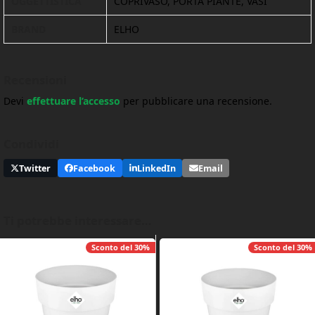
OGGETTISTICA
COPRIVASO, PORTA PIANTE, VASI
BRAND
ELHO
Recensioni
Devi
effettuare l’accesso
per pubblicare una recensione.
Condividi
Twitter
Facebook
LinkedIn
Email
Ti potrebbe interessare…
Sconto del
30%
Sconto del
30%