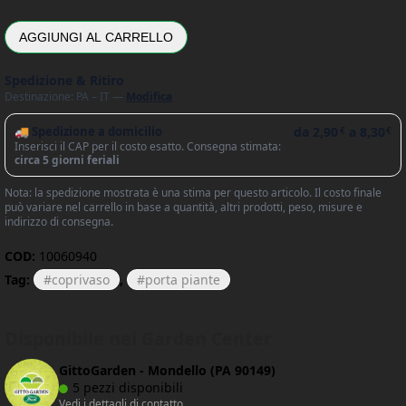
AGGIUNGI AL CARRELLO
Spedizione & Ritiro
Destinazione: PA – IT —
Modifica
🚚 Spedizione a domicilio
da
2,90
a
8,30
€
€
Inserisci il CAP per il costo esatto. Consegna stimata:
circa 5 giorni feriali
Nota: la spedizione mostrata è una stima per questo articolo. Il costo finale
può variare nel carrello in base a quantità, altri prodotti, peso, misure e
indirizzo di consegna.
COD:
10060940
Tag:
coprivaso
,
porta piante
Disponibile nei Garden Center
GittoGarden - Mondello (PA 90149)
5 pezzi disponibili
Vedi i dettagli di contatto