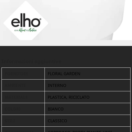
Informazioni aggiuntive
FORNITORE
FLORAL GARDEN
AMBIENTE
INTERNO
MATERIALE
PLASTICA, RICICLATO
COLORI
BIANCO
STILI
CLASSICO