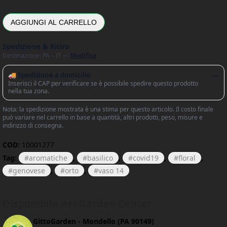
AGGIUNGI AL CARRELLO
Spedizione & Ritiro
Destinazione: PA – IT —
Modifica
🚚 Spedizione a domicilio
—
Inserisci il CAP per verificare se è possibile spedire questo prodotto
nella tua zona.
Nota: la spedizione mostrata è una stima per questo articolo. Il costo finale
può variare nel carrello in base a quantità, altri prodotti, peso, misure e
indirizzo di consegna.
COD:
10001277
Tag:
aromatiche
,
basilico
,
covid19
,
floral
,
genovese
,
orto
,
vaso 14
Disponibile nei Garden Center
GittoGarden - Mondello (PA 90149)