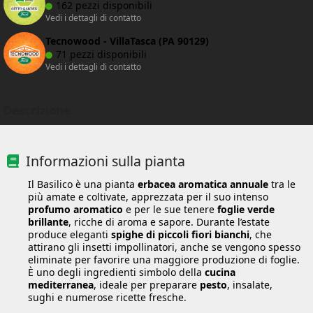
162 pezzi disponibili
Vedi i dettagli di contatto
Tecnowood - VillaTasca (PA 90129)
71 pezzi disponibili
Vedi i dettagli di contatto
Descrizione
Informazioni sulla pianta
Il Basilico è una pianta
erbacea aromatica annuale
tra le
più amate e coltivate, apprezzata per il suo intenso
profumo aromatico
e per le sue tenere
foglie verde
brillante
, ricche di aroma e sapore. Durante l’estate
produce eleganti
spighe di piccoli fiori bianchi
, che
attirano gli insetti impollinatori, anche se vengono spesso
eliminate per favorire una maggiore produzione di foglie.
È uno degli ingredienti simbolo della
cucina
mediterranea
, ideale per preparare
pesto
, insalate,
sughi e numerose ricette fresche.