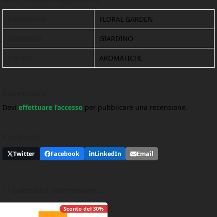
FORNITORE
FLORAL GARDEN
AMBIENTE
GIARDINO
PIANTE
AROMATICHE
Recensioni
Devi
effettuare l’accesso
per pubblicare una recensione.
Condividi
Twitter
Facebook
LinkedIn
Email
Ti potrebbe interessare…
Sconto del
30%