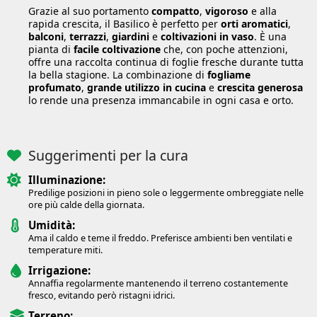
Grazie al suo portamento
compatto
,
vigoroso
e alla
rapida crescita, il Basilico è perfetto per
orti aromatici
,
balconi
,
terrazzi
,
giardini
e
coltivazioni in vaso
. È una
pianta di
facile coltivazione
che, con poche attenzioni,
offre una raccolta continua di foglie fresche durante tutta
la bella stagione. La combinazione di
fogliame
profumato
,
grande utilizzo in cucina
e
crescita generosa
lo rende una presenza immancabile in ogni casa e orto.
Suggerimenti per la cura
Illuminazione:
Predilige posizioni in pieno sole o leggermente ombreggiate nelle
ore più calde della giornata.
Umidità:
Ama il caldo e teme il freddo. Preferisce ambienti ben ventilati e
temperature miti.
Irrigazione:
Annaffia regolarmente mantenendo il terreno costantemente
fresco, evitando però ristagni idrici.
Terreno: