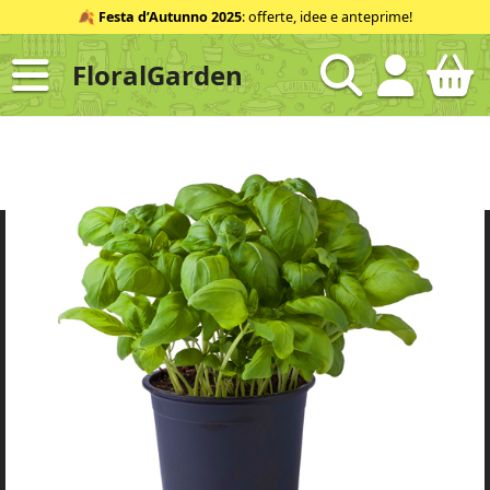
Salta
🍂
Festa d’Autunno 2025
: offerte, idee e anteprime!
al
contenuto
FloralGarden
ID