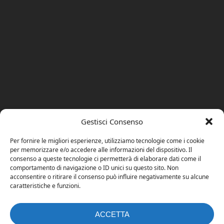
Gestisci Consenso
Per fornire le migliori esperienze, utilizziamo tecnologie come i cookie
per memorizzare e/o accedere alle informazioni del dispositivo. Il
consenso a queste tecnologie ci permetterà di elaborare dati come il
comportamento di navigazione o ID unici su questo sito. Non
acconsentire o ritirare il consenso può influire negativamente su alcune
caratteristiche e funzioni.
ACCETTA