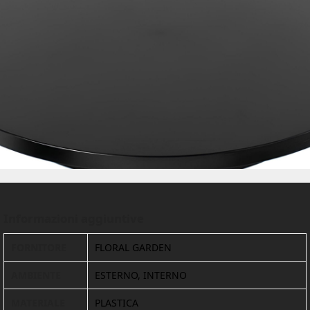
Informazioni aggiuntive
FORNITORE
FLORAL GARDEN
AMBIENTE
ESTERNO, INTERNO
MATERIALE
PLASTICA