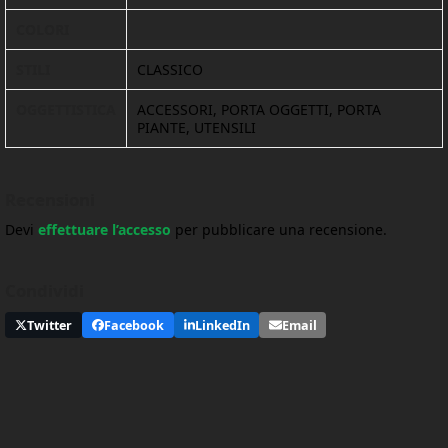
COLORI
STILI
CLASSICO
OGGETTISTICA
ACCESSORI, PORTA OGGETTI, PORTA
PIANTE, UTENSILI
Recensioni
Devi
effettuare l’accesso
per pubblicare una recensione.
Condividi
Twitter
Facebook
LinkedIn
Email