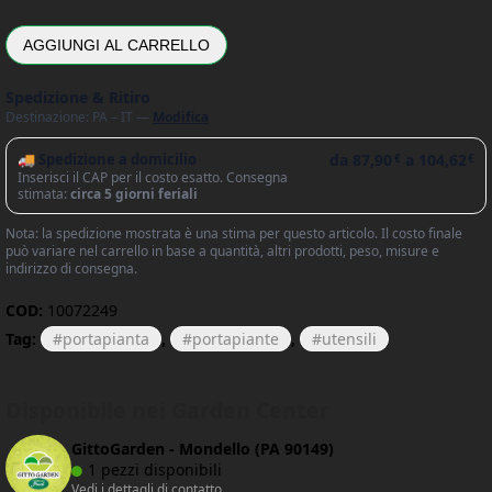
AGGIUNGI AL CARRELLO
Spedizione & Ritiro
Destinazione: PA – IT —
Modifica
🚚 Spedizione a domicilio
da
87,90
a
104,62
€
€
Inserisci il CAP per il costo esatto. Consegna
stimata:
circa 5 giorni feriali
Nota: la spedizione mostrata è una stima per questo articolo. Il costo finale
può variare nel carrello in base a quantità, altri prodotti, peso, misure e
indirizzo di consegna.
COD:
10072249
Tag:
portapianta
,
portapiante
,
utensili
Disponibile nei Garden Center
GittoGarden - Mondello (PA 90149)
1 pezzi disponibili
Vedi i dettagli di contatto