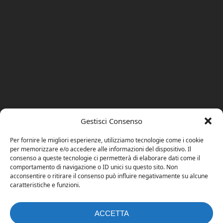
Gestisci Consenso
Per fornire le migliori esperienze, utilizziamo tecnologie come i cookie
per memorizzare e/o accedere alle informazioni del dispositivo. Il
consenso a queste tecnologie ci permetterà di elaborare dati come il
comportamento di navigazione o ID unici su questo sito. Non
acconsentire o ritirare il consenso può influire negativamente su alcune
caratteristiche e funzioni.
ACCETTA