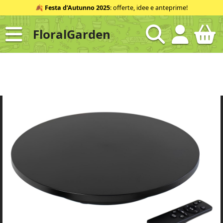
Salta
🍂
Festa d’Autunno 2025
: offerte, idee e anteprime!
al
contenuto
FloralGarden
ID