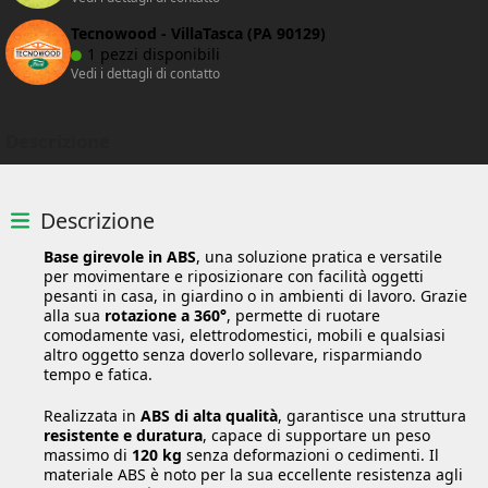
Tecnowood - VillaTasca (PA 90129)
1 pezzi disponibili
Vedi i dettagli di contatto
Descrizione
Descrizione
Base girevole in ABS
, una soluzione pratica e versatile
per movimentare e riposizionare con facilità oggetti
pesanti in casa, in giardino o in ambienti di lavoro. Grazie
alla sua
rotazione a 360°
, permette di ruotare
comodamente vasi, elettrodomestici, mobili e qualsiasi
altro oggetto senza doverlo sollevare, risparmiando
tempo e fatica.
Realizzata in
ABS di alta qualità
, garantisce una struttura
resistente e duratura
, capace di supportare un peso
massimo di
120 kg
senza deformazioni o cedimenti. Il
materiale ABS è noto per la sua eccellente resistenza agli