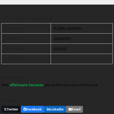
Informazioni aggiuntive
FORNITORE
FLORAL GARDEN
AMBIENTE
GIARDINO
TIPOLOGIA
LIQUIDI
LUNGHEZZA
Recensioni
Devi
effettuare l’accesso
per pubblicare una recensione.
Condividi
Twitter
Facebook
LinkedIn
Email