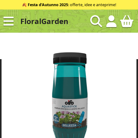
Salta
🍂
Festa d’Autunno 2025
: offerte, idee e anteprime!
al
contenuto
FloralGarden
ID