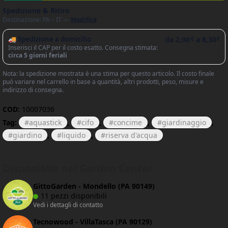
Spedizione & Ritiro
Destinazione: PA – IT —
Modifica
🚚 Spedizione a domicilio
da
2,90
a
8,30
€
€
Inserisci il CAP per il costo esatto. Consegna stimata:
circa 5 giorni feriali
Nota: la spedizione mostrata è una stima per questo articolo. Il costo finale
può variare nel carrello in base a quantità, altri prodotti, peso, misure e
indirizzo di consegna.
COD:
10007036
Tag:
aquastick
,
cifo
,
concime
,
giardinaggio
,
giardino
,
liquido
,
riserva d'acqua
Disponibile nei Garden Center
GittoGarden - Mondello (PA 90149)
11 pezzi disponibili
Vedi i dettagli di contatto
Tecnowood - VillaTasca (PA 90129)